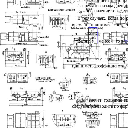
а
- коэффициент пьезопро
t
- время от начала дренир
g
- обозначение то же, ч
в
В тех случаях, когда по
времени, принимая
t
соответ
Если
менее 4, то в
ф
При расчете горизонтал
г
принимать коэффициент
п
н
3.34. Расчет толщины 
следует производить по фор