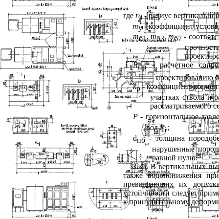
где
r
- радиус вертикальной
0
m
- коэффициент услови
у
m
,
m
,
m
- соответ
б1
б3
б7
прочност
проектир
R
- расчетное сопро
п
p
проектированию б
k
- коэффициент концен
p
участках ствола и р
рассматриваемого се
Р
- горизонтальное давле
вод
Р
;
г
d
- толщина породобе
пб
нарушенные породы
равной нулю.
3.35. В вертикальных вы
также водопонижения при
превышающих их допуска
устойчивости следует прим
к принудительному деформи