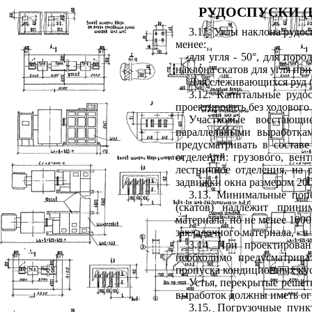
РУДОСПУСКИ (
3.11. Углы наклона рудо
менее:
для угля - 50°, для поро
наклона скатов для угля пр
Для слеживающихся руд (
3.12. Капитальные руд
проектировать без ходового
Участковые восстающи
параллельными выработка
предусматривать в составе
отделений: грузового, вен
лестничное отделения, на
задвижки окна размером 20
3.13. Минимальные поп
(скатов) надлежит прини
материала, но не менее 1000
закладочного материала, - в
3.14. При проектирова
необходимо предусматрива
пропуска кондиционных кус
Устья, перекрытые решет
выработок должны иметь ог
3.15. Погрузочные пунк