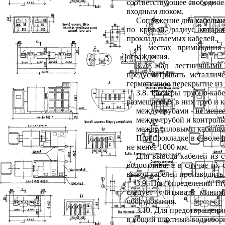
соответствующее свободное
входным люком.
Сопряжение дна кабельно
по кривой, радиус котор
прокладываемых кабелей.
В местах примыкания 
ограждения.
3.7. Над лестничными
предусматривать металлич
герметичное перекрытие из
3.8. Размеры трубно-каб
размещаемых в них труб и к
между трубами - не мене
между трубой и контроль
между силовыми кабелями 
При прокладке в стволе
не менее 1000 мм.
Для вывода кабелей из 
водоотлива, а в случае их 
вывод кабелей производить 
3.9. При определении гл
следует учитывать мини
оборудования.
3.10. Для предотвращени
в общий шахтный водосбор