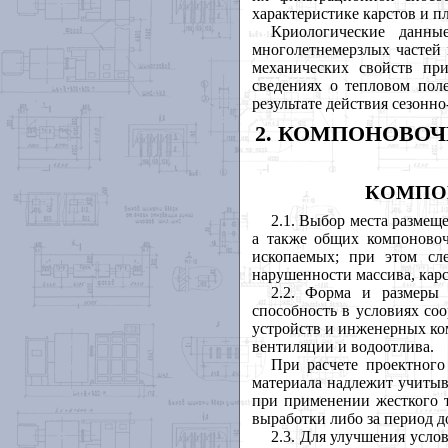
характеристике карстов и п
Криологические данны
многолетнемерзлых частей 
механических свойств при
сведениях о тепловом поле
результате действия сезонн
2. КОМПОНОВО
КОМПО
2.1. Выбор места размещ
а также общих компоново
ископаемых; при этом сле
нарушенности массива, карс
2.2. Форма и размеры 
способность в условиях со
устройств и инженерных ко
вентиляции и водоотлива.
При расчете проектного
материала надлежит учиты
при применении жесткого ти
выработки либо за период д
2.3. Для улучшения усло