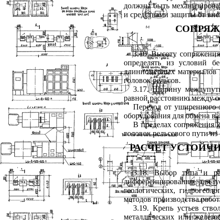
должны быть механизирован
и средствами защиты от вн
СОПРЯЖ
3.16. Высоту сопряжения
определять из условий б
длинномерных материалов 
головок рельсов.
3.17. Ширину междупуть
равной расстоянию между ос
Переход от уширенного 
оборудования для обмена ва
В пределах сопряжения к
головок рельсового пути из
РАСЧЕТ УСТОЙЧИ
3.18. Выбор типа и ра
дифференцированно для у
геологических, гидрогеоло
методов производства работ
3.19. Крепь устьев ств
металлических или железо