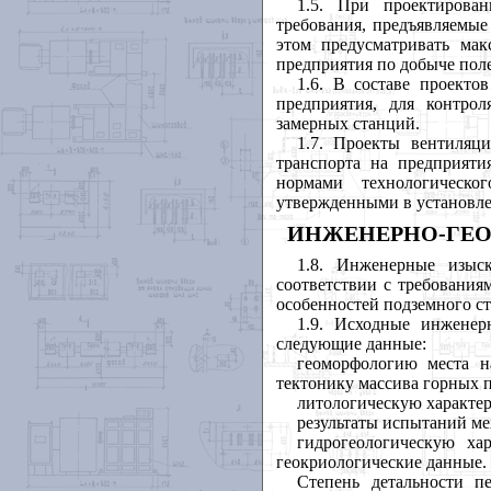
1.5. При проектирован
требования, предъявляемые
этом предусматривать ма
предприятия по добыче пол
1.6. В составе проекто
предприятия, для контро
замерных станций.
1.7. Проекты вентиляц
транспорта на предприяти
нормами технологическ
утвержденными в установле
ИНЖЕНЕРНО-ГЕО
1.8. Инженерные изыск
соответствии с требования
особенностей подземного с
1.9. Исходные инженер
следующие данные:
геоморфологию места н
тектонику массива горных 
литологическую характер
результаты испытаний ме
гидрогеологическую ха
геокриологические данные.
Степень детальности п