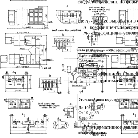
следует определять по форм
где
r
- радиус выработки в с
0
п
- коэффициент перегруз
m
- коэффициент услов
y
Коэффициент у
Тип крепи
Набрызгбетонная
Сборная
Монолитная
п
- коэффициент привед
н
принимаемый по
Угол залегания пород,
a
, град
при
До 10
От 10 до 35
Более 35
н
P
- нормативное давлени
по формулам: