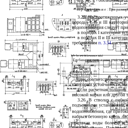
Н
,
R
,
g
- обозначения те
р
с
Примечание
: При разме
3.25. На протяженных уч
породах I, II и III катего
водопонижения следует при
в породах
I
категории уст
в породах
II
и III катего
требованиям
п. 3.34
настоящ
Глубина расположения участка, м
До 500
Более 500
При соответствующем об
категории устойчивости, на
Если расчетная толщина 
высокой марки или другой 
3.26. В стволах с гибк
подъемными установками, в
водопонижения, где приток
набрызгбетонную крепь либ
3
притоках воды более 8 м
бетонную крепь. При этом: