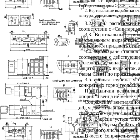
объектов от вредного влияни
Госгортехнадзором СССР.
2. Вертикальные выработки сч
контура, определяемого гидрогео
3.2. При расположени
соответствии с «Санитарн
3.3. Вертикальные ство
вертикальным выработкам, 
допускается придавать отли
3.4. При охране стволо
соответствии с действующ
полезного ископаемого и
защиты других выработок, а
главы СНиП по проектирова
3.5. Общая глубина ус
конкретных горно-геологич
При наличии вентиляци
опорного венца не менее че
Сопряжение вентиляцион
под углом с плавным перехо
следует совмещать с венти
3.6. В крепи устьев ст
следует предусматривать п
предельного числа кабелей,
В месте сопряжения ств