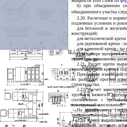
мощности этих слоев по
фор
б) при объединении с
объединенного участка сле
2.20. Расчетные и норма
подземных условиях и руко
для бетонной и железоб
конструкций;
для металлической крепи
для деревянной крепи - 
для каменной крепи - п
При выборе материалов 
правил по экономному расх
2.21. Расчет крепи выр
взаимодействия крепи и пор
При оценке взаимодейст
их разгрузке, прогноз изм
строительства.
2.22. Расчет конструкц
хрупкого, вязкого и других
соответствии с требова
конструкций и оснований.
На устойчивость следу
трещиностойкость - крепи г
2.23. Крепи выработок с
воздействий, которые дей