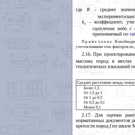
где
R
- среднее значени
экспериментально
k
- коэффициент, учи
c
сцепления либо с 
принимаемый по
та
Примечание
. В необход
учетом влияния этих факторов по
2.16. При проектирова
массива пород в местах
геологических изысканий п
Среднее расстояние между повер
Более 1,5
От 1,5 до 1
От 1 до 0,5
От 0,5 до 0,l
Менее 0,1
2.17. Для оценки ран
нормативных документов до
крепости пород
f
по шкале М