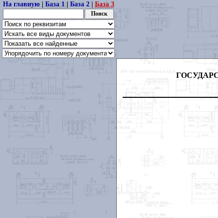
На главную
|
База 1
|
База 2
|
База 3
ГОСУДАР