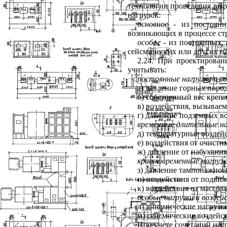
технологии проведения выр
нагрузок:
основное
- из постоянны
возникающих в процессе ст
особое
- из постоянных,
сейсмических или других на
2.24. При проектирован
учитывать:
постоянные нагрузки и в
а) давление горных пород
б) собственный вес крепи
в) воздействия, вызывае
г) давление подземных во
временные длительные на
д) температурные воздейс
е) воздействия от очист
ж) давление от набухания
кратковременные нагрузк
з) давление тампонажного
и) воздействия от подви
к) воздействия от массов
особые нагрузки и воздей
л) динамические нагрузк
м) сейсмические воздейст
При учете сочетаний наг