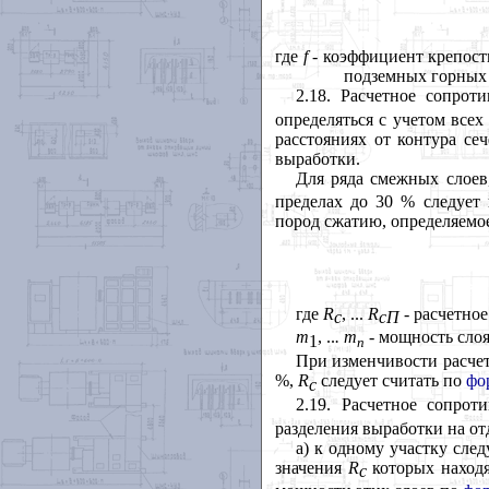
где
f
- коэффициент крепост
подземных горных
2.18. Расчетное сопро
определяться с учетом всех
расстояниях от контура сеч
выработки.
Для ряда смежных слоев
пределах до 30 % следует 
пород сжатию, определяемо
где
R
, ...
R
- расчетно
c
cП
m
, ..
.
m
- мощность слоя
1
n
При изменчивости расчет
%,
R
следует считать по
фо
с
2.19. Расчетное сопро
разделения выработки на от
а) к одному участку сле
значения
R
которых находя
с