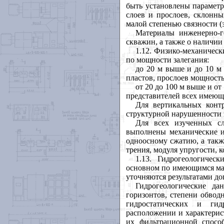
быть установлены параметр
слоев и прослоев, склонн
малой степенью связности (
Материалы инженерно-г
скважин, а также о наличии
1.12. Физико-механическ
по мощности залегания:
до 20 м выше и до 10 м 
пластов, прослоев мощность
от 20 до 100 м выше и о
представителей всех имеющ
Для вертикальных конт
структурной нарушенности 
Для всех изученных сл
выполнены механические и
одноосному сжатию, а такж
трения, модуля упругости, 
1.13. Гидрогеологичес
основном по имеющимся мат
уточняются результатами д
Гидрогеологические д
горизонтов, степени обвод
гидростатических и гид
расположении и характерис
их фильтрационной спосо