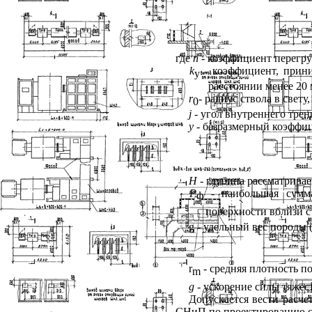
где
n
- коэффициент перегруз
k
- коэффициент, прини
у
расстоянии менее 20 
r
- радиус ствола в свету,
0
j
- угол внутреннего трени
y
- безразмерный коэффи
H
- глубина рассматривае
Р
- наибольшая сумма
ф
поверхности вблизи ст
g
- удельный вес породы (
r
- средняя плотность по
m
g
- ускорение силы тяжест
Допускается вести расчет
СНиП по проектированию с