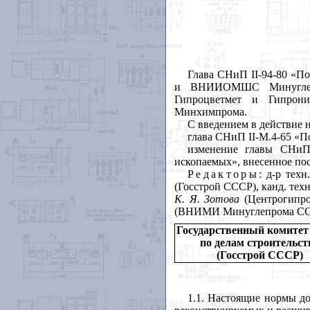
Глава СНиП II-94-80 «П
и ВНИИОМШС Минуглепр
Гипроцветмет и Гипро
Минхимпрома.
С введением в действие 
глава СНиП
II
-М.4-65 «П
изменение главы СНиП
ископаемых», внесенное пос
Редакторы
: д-р тех
(Госстрой СССР), канд. тех
К. Я. Зотова
(Центрогипро
(ВНИМИ Минуглепрома СССР
Государственный комите
по делам строительст
(Госстрой СССР)
1.1. Настоящие нормы д