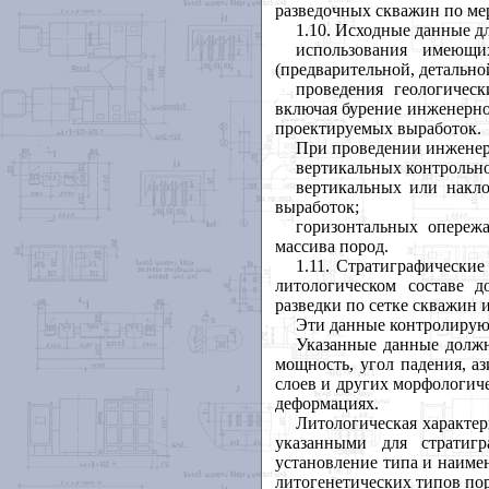
разведочных скважин по ме
1.10. Исходные данные д
использования имеющи
(предварительной, детально
проведения геологичес
включая бурение инженерно
проектируемых выработок.
При проведении инженер
вертикальных контрольн
вертикальных или накл
выработок;
горизонтальных опереж
массива пород.
1.11. Стратиграфически
литологическом составе 
разведки по сетке скважин
Эти данные контролируют
Указанные данные должн
мощность, угол падения, а
слоев и других морфологиче
деформациях.
Литологическая характер
указанными для стратиг
установление типа и наиме
литогенетических типов пор