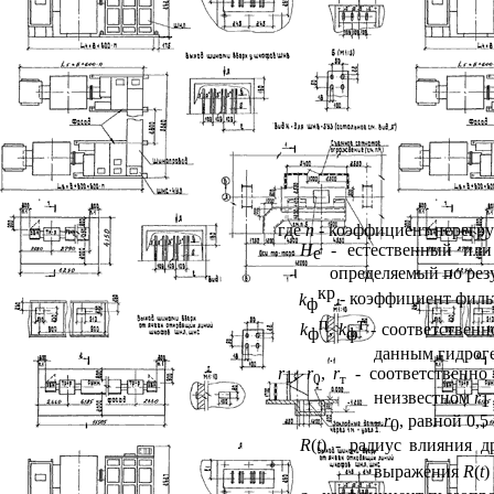
где
п
- коэффициент перегру
Н
- естественный или
е
определяемый по рез
кр
k
- коэффициент филь
ф
п
т
k
,
k
- соответствен
ф
ф
данным гидроге
r
,
r
,
r
- соответственно
1
0
т
неизвестном
r
1
-
r
, равной 0,
0
R
(
t
) - радиус влияния 
выражения
R
(
t
)