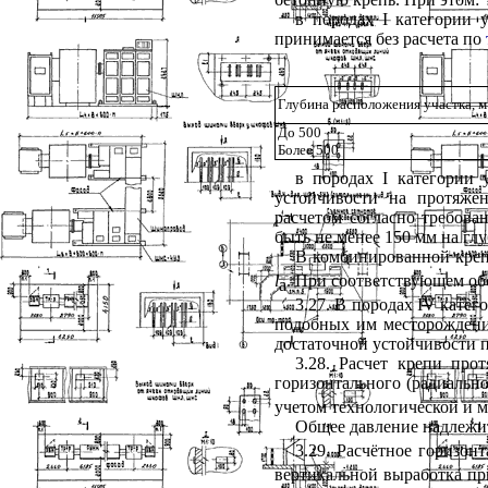
в породах
I
категории у
принимается без расчета по
Глубина расположения участка, м
До 500
Более 500
в породах
I
категории у
устойчивости на протяже
расчетом согласно требов
быть не менее 150 мм на глу
В комбинированной кре
l
. При соответствующем об
а
3.27. В породах IV катег
подобных им месторождени
достаточной устойчивости 
3.28. Расчет крепи про
горизонтального (радиальн
учетом технологической и 
Общее давление надлежит
3.29. Расчётное горизон
вертикальной выработка пр