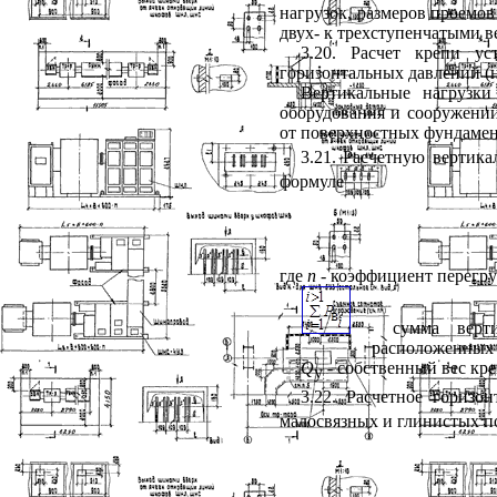
нагрузок, размеров проемов
двух- к трехступенчатыми 
3.20. Расчет крепи у
горизонтальных давлений (н
Вертикальные нагрузки
оборудования и сооружений
от поверхностных фундамент
3.21. Расчетную вертик
формуле
где
n
- коэффициент перегруз
- сумма вертик
расположенных н
Q
- собственный вес креп
у
3.22. Расчетное горизо
малосвязных и глинистых по