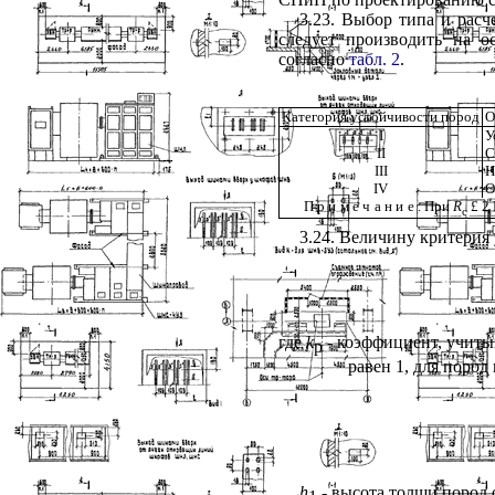
3.23. Выбор типа и расч
следует производить на о
согласно
табл. 2
.
Категория устойчивости пород
О
I
У
II
С
III
Н
IV
О
Примечание
. При
R
£
2 
c
3.24. Величину критерия
где
k
- коэффициент, учиты
p
равен 1, для поро
h
- высота толщи пород 