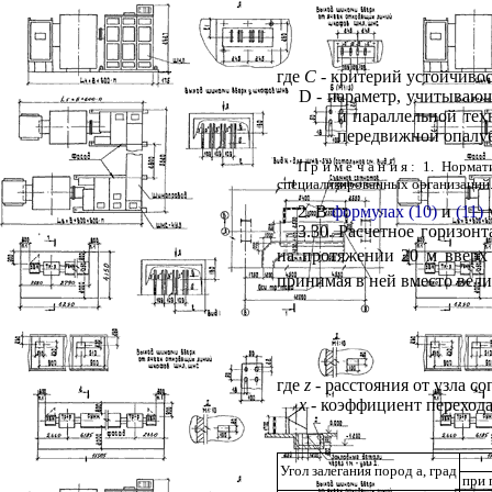
где
C
- критерий устойчиво
D
- параметр, учитываю
и параллельной тех
передвижной опалу
Примечания
: 1. Норма
специализированных организаций
2. В
формулах (10)
и
(11)
м
3.30. Расчетное горизон
на протяжении 20 м вверх
принимая в ней вместо вел
где
z
- расстояния от узла с
х
- коэффициент перехода
Угол залегания пород
a
, град
при 