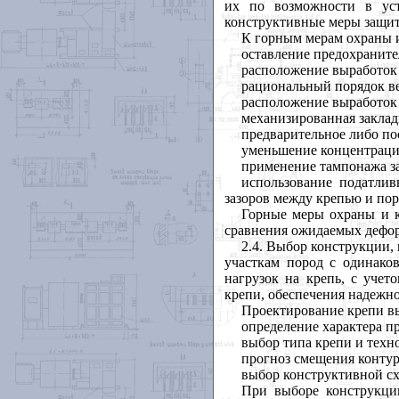
их по возможности в ус
конструктивные меры защит
К горным мерам охраны 
оставление предохранит
расположение выработок 
рациональный порядок ве
расположение выработок 
механизированная заклад
предварительное либо по
уменьшение концентрации
применение тампонажа за
использование податлив
зазоров между крепью и пор
Горные меры охраны и к
сравнения ожидаемых дефо
2.4. Выбор конструкции,
участкам пород с одинако
нагрузок на крепь, с учет
крепи, обеспечения надежно
Проектирование крепи в
определение характера п
выбор типа крепи и техно
прогноз смещения контура
выбор конструктивной сх
При выборе конструкци