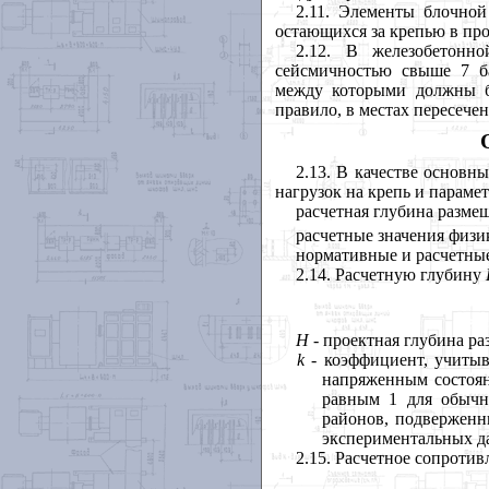
2.11. Элементы блочно
остающихся за крепью в про
2.12. В железобетонн
сейсмичностью свыше 7 ба
между которыми должны б
правило, в местах пересеч
2.13. В качестве основн
нагрузок на крепь и парам
расчетная глубина разм
расчетные значения физи
нормативные и расчетные
2.14. Расчетную глубину
H
- проектная глубина ра
k
- коэффициент, учиты
напряженным состоя
равным 1 для обычн
районов, подверженн
экспериментальных 
2.15. Расчетное сопроти