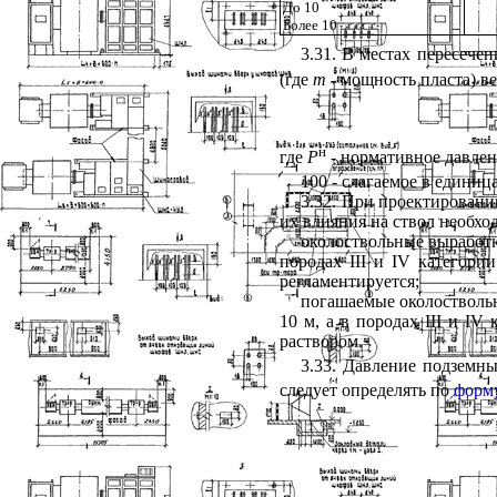
До 10
Более 10
3.31. В местах пересече
(где
m
- мощность пласта) в
н
где
Р
- нормативное давлен
100 - слагаемое в единиц
3.32. При проектирован
их влияния на ствол необхо
околоствольные выработки
породах III и IV категори
регламентируется;
погашаемые околоствольн
10 м, а в породах III и I
раствором.
3.33. Давление подземн
следует определять по
форму