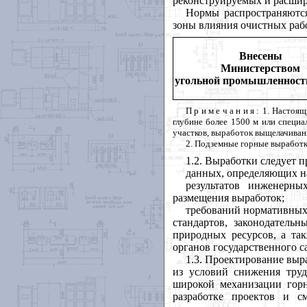
реконструируемых и расши
Нормы распространяются
зоны влияния очистных рабо
Внесены
Министерством
угольной промышленнос
Примечания
: 1. Настоя
глубине более 1500 м или специ
участков, выработок выщелачиван
2. Подземные горные выработ
1.2. Выработки следует п
данных, определяющих на
результатов инженерны
размещения выработок;
требований нормативных
стандартов, законодатель
природных ресурсов, а та
органов государственного с
1.3. Проектирование выр
из условий снижения труд
широкой механизации горн
разработке проектов и с