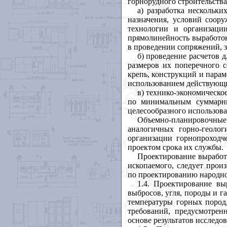
горнорудного строительства
а) разработка нескольк
назначения, условий соору
технологии и организаци
прямолинейность выработок
в проведении сопряжений, 
б) проведение расчетов 
размеров их поперечного с
крепь, конструкций и парам
использованием действующи
в) технико-экономическо
по минимальным суммарны
целесообразного использова
Объемно-планировочные
аналогичных горно-геолог
организации горнопроходч
проектом срока их службы.
Проектирование выработ
ископаемого, следует прои
по проектированию народно
1.4. Проектирование вы
выбросов, угля, породы и г
температуры горных пород,
требований, предусмотре
основе результатов исслед