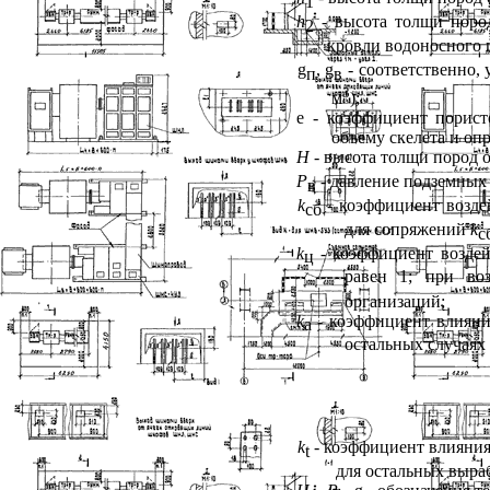
1
h
- высота толщи пород
2
кровли водоносного г
g
,
g
- соответственно, 
п
в
3
м
);
e
- коэффициент порист
объему скелета и о
Н
- высота толщи пород о
Р
- давление подземных 
в
k
- коэффициент возде
сб
для сопряжений
k
с
k
- коэффициент воздей
ц
равен 1; при во
организаций;
k
- коэффициент влияни
a
остальных случаях
k
- коэффициент влияния
t
для остальных выраб