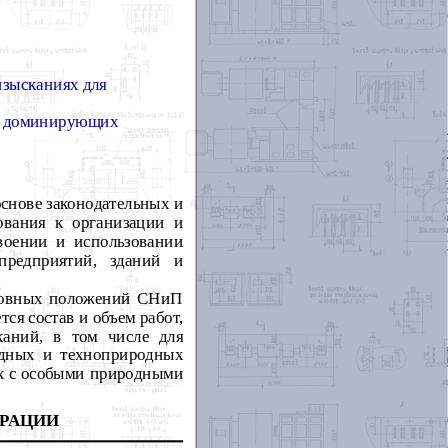
зысканиях для
ых доминирующих
снове законодательных и
ования к организации и
воении и использовании
 предприятий, зданий и
сновных положений СНиП
ся состав и объем работ,
аний, в том числе для
одных и техноприродных
ах с особыми природными
ЕРАЦИИ