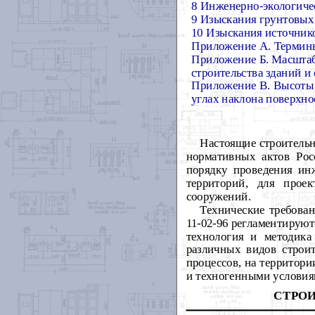
8 Инженерно-экологиче
9 Изыскания грунтовых
10 Изыскания источник
Приложение А. Термины
Приложение Б. Масштаб
строительства зданий и
Приложение В. Высоты 
углах наклона поверхно
Настоящие строительн
нормативных актов Рос
порядку проведения ин
территорий, для проек
сооружений.
Технические требова
11-02-96 регламентируют
технология и методик
различных видов строи
процессов, на территор
и техногенными условия
СТРОИ