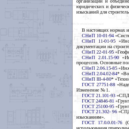
организаций и объедин
юридических и физическ
изысканий для строитель
В настоящих нормах и
СНиП 10-01-94
«Систе
СНиП 11-01-95
«Инст
документации на строите
СНиП 22-01-95
«Геофи
СНиП 2.01.15-90
«Ин
процессов. Основные по
СНиП 2.06.15-85
«Инже
СНиП 2.04.02-84
* «Во
СНиП III-4-80
* «Техни
ГОСТ 27751-88
«Наде
Изменение № 1.
ГОСТ 21.101-93
«СПДС
ГОСТ 24846-81
«Грунт
ГОСТ 25100-95
«Грунт
ГОСТ 21.302- 96
«СПДС
изысканиям».
ГОСТ 17.0.0.01-76
(С
использования природны