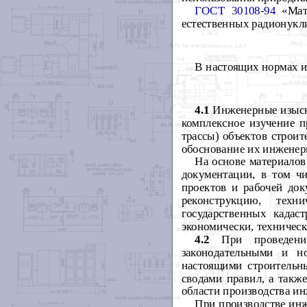
ГОСТ 30108-94
«Мате
естественных радионукл
В настоящих нормах и
4.1
Инженерные изыска
комплексное изучение п
трассы) объектов строит
обоснование их инженер
На основе материалов
документации, в том чи
проектов и рабочей док
реконструкцию, техн
государственных кадас
экономически, техничес
4.2
При проведении 
законодательными и н
настоящими строительн
сводами правил, а так
области производства ин
При производстве ин