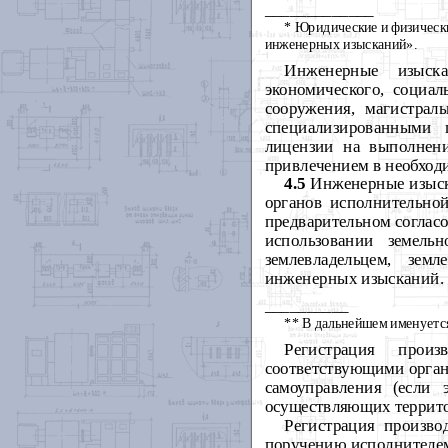
_____________
* Юридические и физическ
инженерных изысканий».
Инженерные изыска
экономического, социал
сооружения, магистрал
специализированными 
лицензии на выполнен
привлечением в необход
4.5
Инженерные изыска
органов исполнительной
предварительном согласо
использовании земельн
землевладельцем, зем
инженерных изысканий.
__________
** В дальнейшем именуетс
Регистрация прои
соответствующими орган
самоуправления (если 
осуществляющих террито
Регистрация произво
поручению исполнителем