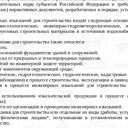
оительных норм субъектов Российской Федерации и требо
ных) нормативных документов, разработанных в порядке, ус
ых изысканий для строительства входят следующие основ
рно-геологические, инженерно-гидрометеорологические, и
рунтовых строительных материалов и источников водоснаб
иям для строительства также относятся:
оль;
 оснований фундаментов зданий и сооружений;
иска от природных и техноприродных процессов;
тий по инженерной защите территорий;
г компонентов окружающей среды;
гические, гидрогеологические, гидрологические, кадастровы
наблюдения) в процессе строительства, эксплуатации и ликви
ия в процессе инженерных изысканий для строительства
 использованием изыскательской продукции в процессе с
ы);
ги по организации и проведению инженерных изысканий.
ния для строительства или отдельные их виды (работы, усл
 физическими лицами*, получившими в установленном по
ство.