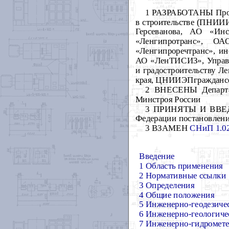
1 РАЗРАБОТАНЫ Произ
в строительстве (ПНИИИ
Герсеванова, АО «И
«Ленгипротранс», ОА
«Ленгипроречтранс», 
АО «ЛенТИСИЗ», Управле
и градостроительству Ле
края, ЦНИИЭПграждансе
2 ВНЕСЕНЫ Департам
Минстроя России
3 ПРИНЯТЫ И ВВЕДЕН
Федерации постановление
3 ВЗАМЕН
СНиП 1.02
Введение
1 Область применения
2 Нормативные ссылки
3 Определения
4 Общие положения
5 Инженерно-геодезиче
6 Инженерно-геологиче
7 Инженерно-гидромете