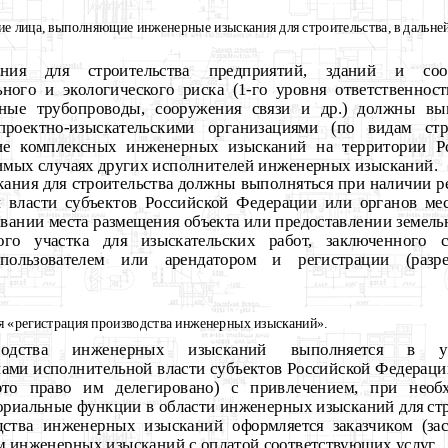
ие лица, выполняющие инженерные изыскания для строительства, в дальн
ния для строительства предприятий, зданий и со
ьного и экологического риска (1-го уровня ответственнос
ьные трубопроводы, сооружения связи и др.) должны вып
проектно-изыскательскими организациями (по видам стр
ие комплексных инженерных изысканий на территории Ро
имых случаях других исполнителей инженерных изысканий.
ния для строительства должны выполняться при наличии 
 власти субъектов Российской Федерации или органов ме
вании места размещения объекта или предоставлении земельн
ого участка для изыскательских работ, заключенного 
лепользователем или арендатором и регистрации (разре
я «регистрация производства инженерных изысканий».
зводства инженерных изысканий выполняется в ус
ами исполнительной власти субъектов Российской Федераци
это право им делегировано) с привлечением, при необх
риальные функции в области инженерных изысканий для стр
дства инженерных изысканий оформляется заказчиком (за
 инженерных изысканий с оплатой соответствующих услуг.