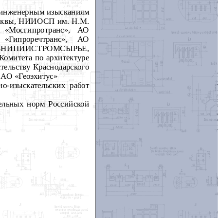
 инженерным изысканиям
Москвы, НИИОСП им. Н.М.
«Мосгипротранс», АО
 «Гипроречтранс», АО
ТВ, ВНИПИИСТРОМСЫРЬЕ,
Комитета по архитектуре
ительству Краснодарского
АО «Геоэхитус»
о-изыскательских работ
льных норм Российской