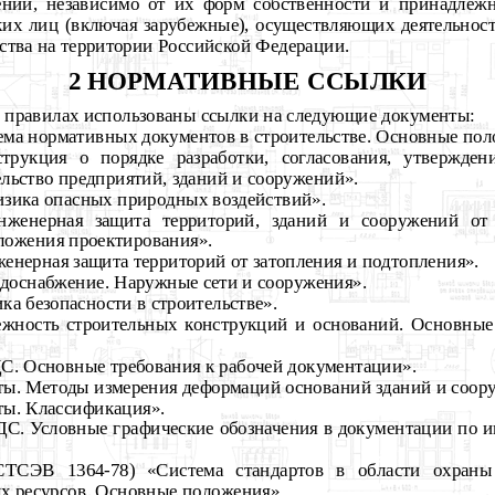
ений, независимо от их форм собственности и принадлежн
их лиц (включая зарубежные), осуществляющих деятельнос
ства на территории Российской Федерации.
2 НОРМАТИВНЫЕ ССЫЛКИ
 правилах использованы ссылки на следующие документы:
ма нормативных документов в строительстве. Основные пол
рукция о порядке разработки, согласования, утвержден
льство предприятий, зданий и сооружений».
зика опасных природных воздействий».
женерная защита территорий, зданий и сооружений от 
ложения проектирования».
нерная защита территорий от затопления и подтопления».
доснабжение. Наружные сети и сооружения».
ка безопасности в строительстве».
жность строительных конструкций и оснований. Основные 
. Основные требования к рабочей документации».
ы. Методы измерения деформаций оснований зданий и соор
ы. Классификация».
. Условные графические обозначения в документации по 
ТСЭВ 1364-78) «Система стандартов в области охран
х ресурсов. Основные положения».