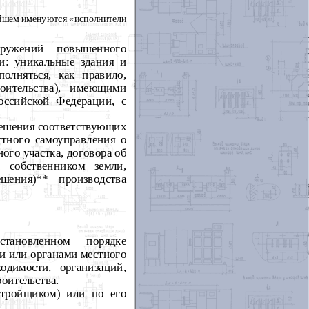
ейшем именуются «исполнители
оружений повышенного
ти: уникальные здания и
олняться, как правило,
оительства), имеющими
ссийской Федерации, с
решения соответствующих
стного самоуправления о
ого участка, договора об
с собственником земли,
шения)** производства
тановленном порядке
и или органами местного
одимости, организаций,
оительства.
стройщиком) или по его