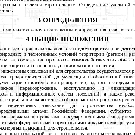
риалы и изделия строительные. Определение удельной 
идов».
3 ОПРЕДЕЛЕНИЯ
 правилах используются термины и определения в соответст
4 ОБЩИЕ ПОЛОЖЕНИЯ
ния для строительства являются видом строительной деяте
риродных и техногенных условий территории (региона, рай
ельства, составление прогнозов взаимодействия этих объек
ной защиты и безопасных условий жизни населения.
 инженерных изысканий для строительства осуществляется р
сле градостроительной документации и обоснований инве
ументации строительства предприятий, зданий и сооружен
ическое перевооружение, эксплуатацию и ликвидац
тров и информационных систем поселений, а также рек
ки, социально и экологически обоснованных проектных реше
инженерных изысканий для строительства необходи
ормативными актами Российской Федерации, субъектов 
ыми нормами и правилами, государственными стандартами
же иными федеральными нормативными документами, регули
женерных изысканий для строительства.
женерных изысканий для строительства должны соблюдаться