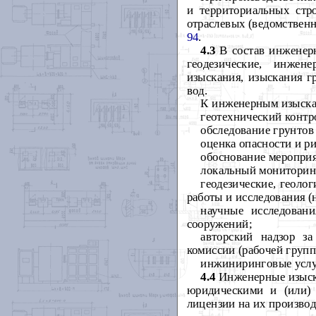
и территориальных стр
отраслевых (ведомствен
94
.
4.3
В состав инженерн
геодезические, инжене
изыскания, изыскания г
вод.
К инженерным изыскан
геотехнический контр
обследование грунтов
оценка опасности и р
обоснование мероприя
локальный мониторин
геодезические, геоло
работы и исследования (
научные исследован
сооружений;
авторский надзор за
комиссии (рабочей групп
инжиниринговые услу
4.4
Инженерные изыска
юридическими и (или)
лицензии на их производ