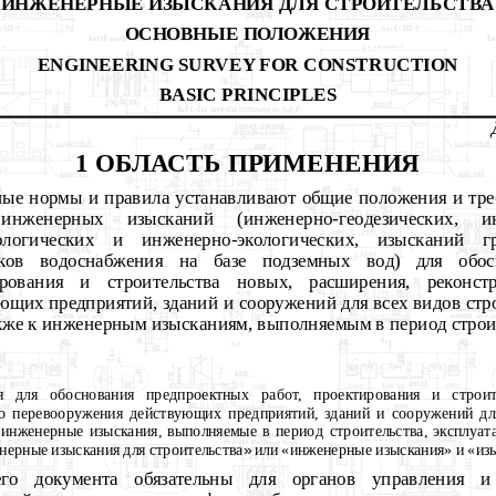
ИНЖЕНЕРНЫЕ ИЗЫСКАНИЯ ДЛЯ СТРОИТЕЛЬСТВА
ОСНОВНЫЕ ПОЛОЖЕНИЯ
ENGINEERING SURVEY FOR CONSTRUCTION
BASIC PRINCIPLES
1 ОБЛАСТЬ ПРИМЕНЕНИЯ
ные нормы и правила устанавливают общие положения и тре
нженерных изысканий (инженерно-геодезических, инж
рологических и инженерно-экологических, изысканий г
ков водоснабжения на базе подземных вод) для обос
ирования и строительства новых, расширения, реконст
ющих предприятий, зданий и сооружений для всех видов стр
акже к инженерным изысканиям, выполняемым в период строит
 для обоснования предпроектных работ, проектирования и строит
го перевооружения действующих предприятий, зданий и сооружений для
инженерные изыскания, выполняемые в период строительства, эксплуат
ерные изыскания для строительства
»
или «инженерные изыскания» и «изы
го документа обязательны для органов управления и 