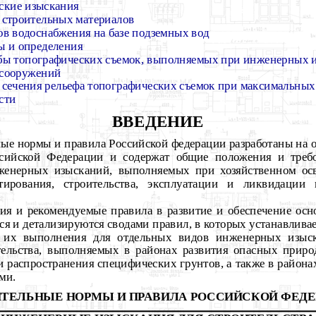
ские изыскания
 строительных материалов
ов водоснабжения на базе подземных вод
 и определения
ы топографических съемок, выполняемых при инженерных и
 сооружений
сечения рельефа топографических съемок при максимальн
сти
ВВЕДЕНИЕ
ые нормы и правила Российской федерации разработаны на о
сийской Федерации и содержат общие положения и треб
женерных изысканий, выполняемых при хозяйственном ос
тирования, строительства, эксплуатации и ликвидации
ния и рекомендуемые правила в развитие и обеспечение о
ся и детализируются сводами правил, в которых устанавливает
а их выполнения для отдельных видов инженерных изыск
тельства, выполняемых в районах развития опасных прир
ии распространения специфических грунтов, а также в район
ми.
ТЕЛЬНЫЕ НОРМЫ И ПРАВИЛА РОССИЙСКОЙ ФЕД