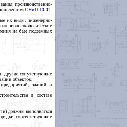
вания производственно-
тановленном
СНиП 10-01-
ные их виды: инженерно-
нженерно-экологические
жения на базе подземных
е и другие сопутствующие
дации объектов;
 предприятий, зданий и
троительства в составе
уги) должны выполняться
рядке соответствующие