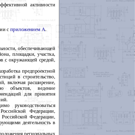
эффективной активности
вии с
приложением А
.
льности, обеспечивающей
она, площадки, участка,
тов с окружающей средой,
азработка предпроектной
стиций в строительство,
ий, включая расширение,
ию объектов, ведение
омендаций для принятия
ний.
мо руководствоваться
Российской Федерации,
 Российской Федерации,
рующими деятельность в
 положения региональных