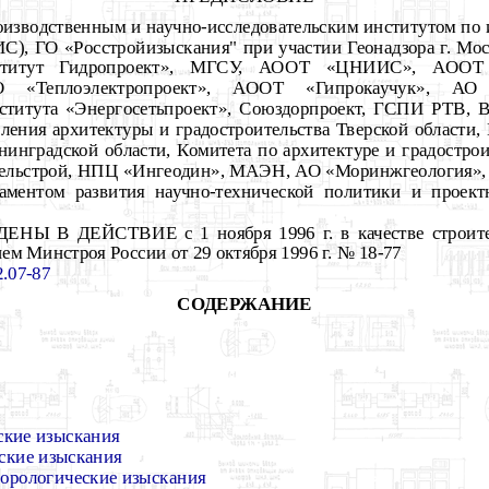
водственным и научно-исследовательским институтом по
С), ГО «Росстройизыскания" при участии Геонадзора г. 
нститут Гидропроект», МГСУ, АООТ «ЦНИИС», АООТ 
О «Теплоэлектропроект», АООТ «Гипрокаучук», АО
института «Энергосетьпроект», Союздорпроект, ГСПИ Р
ния архитектуры и градостроительства Тверской области, 
нинградской области, Комитета по архитектуре и градостро
льстрой, НПЦ «Ингеодин», МАЭН, АО «Моринжгеология», 
ентом развития научно-технической политики и проектн
Ы В ДЕЙСТВИЕ с 1 ноября 1996 г. в качестве строите
м Минстроя России от 29 октября 1996 г. № 18-77
.07-87
СОДЕРЖАНИЕ
ские изыскания
ские изыскания
орологические изыскания