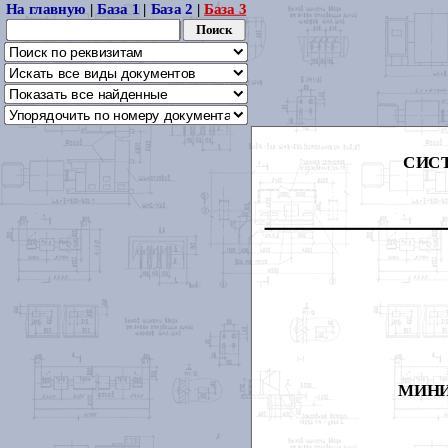
На главную
|
База 1
|
База 2
|
База 3
СИС
МИНИ