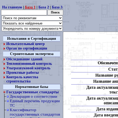
На главную
|
База 1
|
База 2
|
База 3
Испытания и Сертификация
Испытательный центр
Орган по сертификации
Строительная экспертиза
Обследование зданий
Обозначен
Тепловизионный контроль
Ультразвуковой контроль
Стат
Проектные работы
Название ру
Контроль качества
Название анг
строительства
Нормативные базы
Дата актуализа
текс
Государственные стандарты
Декларация о соответствии
Дата актуализа
Единый перечень продукции
описан
ТС
Дата издан
Классификатор
государственных стандартов
Дата введен