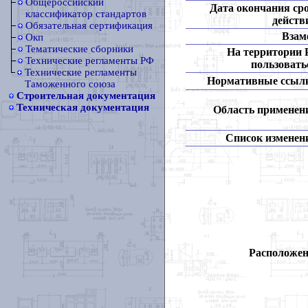
Общероссийский
Дата окончания ср
классификатор стандартов
действ
Обязательная сертификация
Взам
Окп
Тематические сборники
На территории
Технические регламенты РФ
пользовать
Технические регламенты
Нормативные ссыл
Таможенного союза
Строительная документация
Техническая документация
Область применен
Список изменен
Расположен