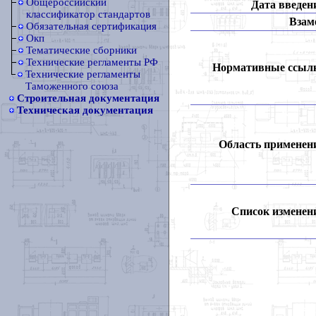
Общероссийский
Дата введен
классификатор стандартов
Взам
Обязательная сертификация
Окп
Тематические сборники
Технические регламенты РФ
Нормативные ссыл
Технические регламенты
Таможенного союза
Строительная документация
Техническая документация
Область применен
Список изменен