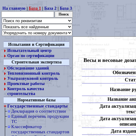
На главную
|
База 1
|
База 2
|
База 3
Испытания и Сертификация
Испытательный центр
Орган по сертификации
Весы и весовые доз
Строительная экспертиза
Обследование зданий
Обозначен
Тепловизионный контроль
Ультразвуковой контроль
Стат
Проектные работы
Контроль качества
Название ру
строительства
Название анг
Нормативные базы
Дата актуализа
Государственные стандарты
Декларация о соответствии
текс
Единый перечень продукции
Дата актуализа
ТС
описан
Классификатор
Дата издан
государственных стандартов