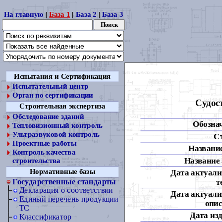
На главную
|
База 1
|
База 2
|
База 3
Испытания и Сертификация
Испытательный центр
Орган по сертификации
Судос
Строительная экспертиза
Обследование зданий
Обозна
Тепловизионный контроль
Ультразвуковой контроль
С
Проектные работы
Название
Контроль качества
Название 
строительства
Нормативные базы
Дата актуали
т
Государственные стандарты
Декларация о соответствии
Дата актуали
Единый перечень продукции
опис
ТС
Дата из
Классификатор