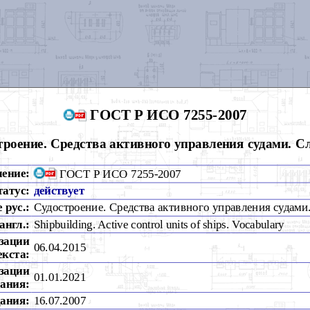
ГОСТ Р ИСО 7255-2007
троение. Средства активного управления судами. С
чение:
ГОСТ Р ИСО 7255-2007
татус:
действует
 рус.:
Судостроение. Средства активного управления судами
англ.:
Shipbuilding. Active control units of ships. Vocabulary
зации
06.04.2015
екста:
зации
01.01.2021
ания:
дания:
16.07.2007