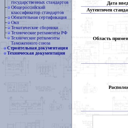
государственных стандартов
Дата вве
Общероссийский
Аутентичен станда
классификатор стандартов
Обязательная сертификация
Окп
Тематические сборники
Технические регламенты РФ
Технические регламенты
Область примен
Таможенного союза
Строительная документация
Техническая документация
Располож