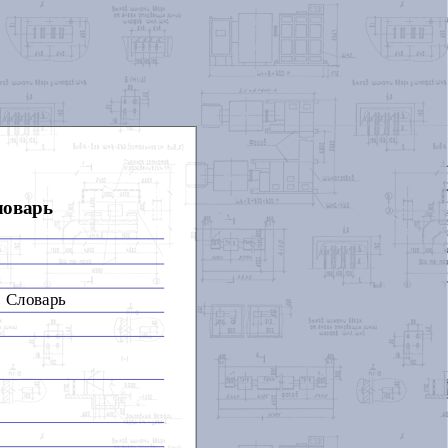
ловарь
. Словарь