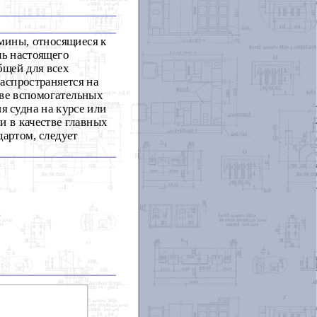
мины, относящиеся к
ль настоящего
бщей для всех
аспространяется на
тве вспомогательных
я судна на курсе или
и в качестве главных
артом, следует