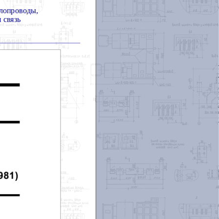
алопроводы,
 связь