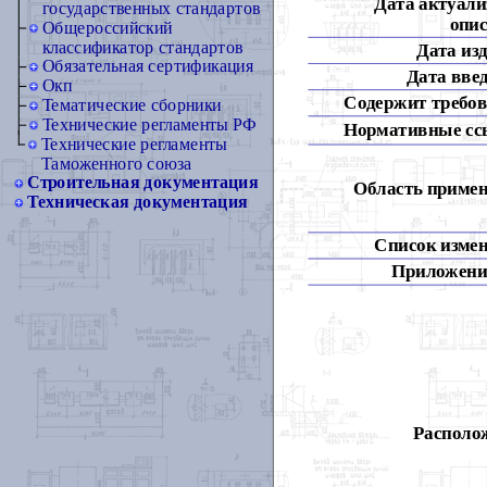
Дата актуали
государственных стандартов
опис
Общероссийский
классификатор стандартов
Дата из
Обязательная сертификация
Дата вве
Окп
Содержит требов
Тематические сборники
Технические регламенты РФ
Нормативные сс
Технические регламенты
Таможенного союза
Строительная документация
Область примен
Техническая документация
Список измен
Приложени
Располож