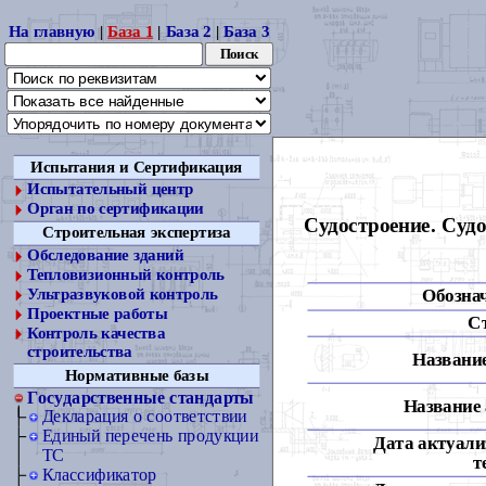
На главную
|
База 1
|
База 2
|
База 3
Испытания и Сертификация
Испытательный центр
Орган по сертификации
Судостроение. Суд
Строительная экспертиза
Обследование зданий
Тепловизионный контроль
Обозна
Ультразвуковой контроль
Проектные работы
С
Контроль качества
строительства
Название
Нормативные базы
Государственные стандарты
Название 
Декларация о соответствии
Единый перечень продукции
Дата актуали
ТС
т
Классификатор