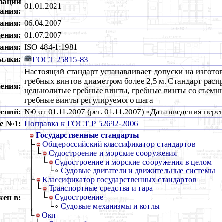
зации
01.01.2021
ания:
дания:
06.04.2007
дения:
01.07.2007
ания:
ISO 484-1:1981
ылки:
ГОСТ 25815-83
Настоящий стандарт устанавливает допуски на изгото
гребных винтов диаметром более 2,5 м. Стандарт расп
ения:
цельнолитые гребные винты, гребные винты со съемн
гребные винты регулируемого шага
ений:
№0 от 01.11.2007 (рег. 01.11.2007) «Дата введения пер
е №1:
Поправка к ГОСТ Р 52692-2006
Государственные стандарты
Общероссийский классификатор стандартов
Судостроение и морские сооружения
Судостроение и морские сооружения в целом
Судовые двигатели и движительные системы
Классификатор государственных стандартов
Транспортные средства и тара
ен в:
Судостроение
Судовые механизмы и котлы
Окп