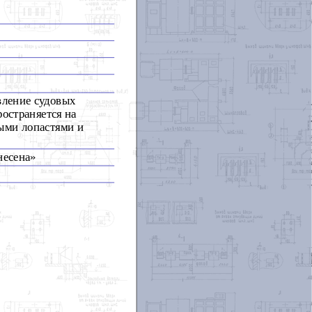
вление судовых
ространяется на
ыми лопастями и
енесена»