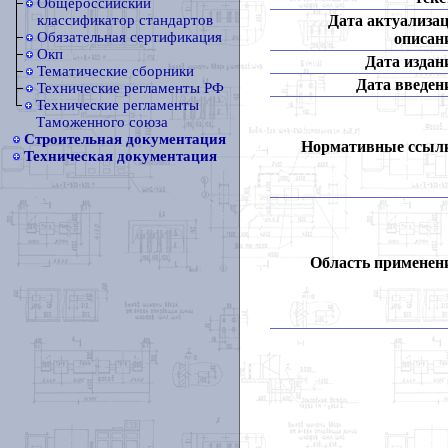
Общероссийский
Дата актуализа
классификатор стандартов
Обязательная сертификация
описан
Окп
Дата издан
Тематические сборники
Дата введен
Технические регламенты РФ
Технические регламенты
Таможенного союза
Строительная документация
Нормативные ссыл
Техническая документация
Область применен