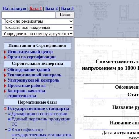
На главную
|
База 1
|
База 2
|
База 3
Испытания и Сертификация
Испытательный центр
Орган по сертификации
Совместимость т
Строительная экспертиза
напряжением до 1000 
Обследование зданий
Тепловизионный контроль
Ультразвуковой контроль
Проектные работы
Обозначен
Контроль качества
Стат
строительства
Нормативные базы
Название ру
Государственные стандарты
Декларация о соответствии
Единый перечень продукции
Название анг
ТС
Классификатор
Дата актуализа
государственных стандартов
текс