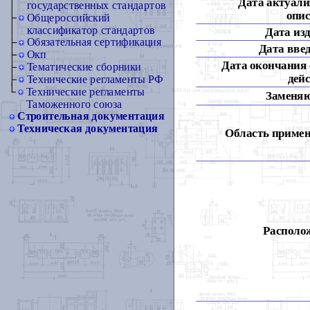
Дата актуали
государственных стандартов
опис
Общероссийский
классификатор стандартов
Дата из
Обязательная сертификация
Дата вве
Окп
Дата окончания 
Тематические сборники
дей
Технические регламенты РФ
Технические регламенты
Заменя
Таможенного союза
Строительная документация
Техническая документация
Область примен
Располож