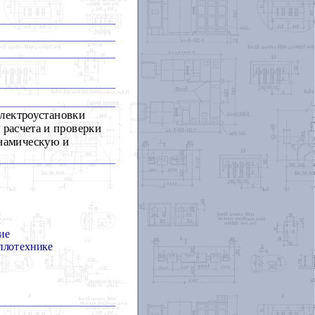
электроустановки
расчета и проверки
инамическую и
ие
плотехнике