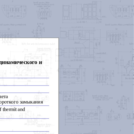
динамического и
чета
короткого замыкания
of thermit and