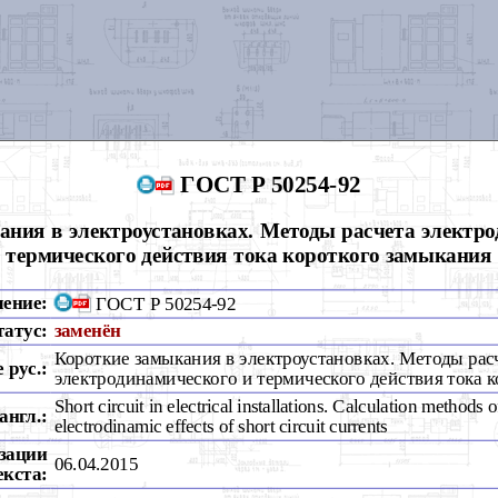
ГОСТ Р 50254-92
ания в электроустановках. Методы расчета электро
термического действия тока короткого замыкания
чение:
ГОСТ Р 50254-92
татус:
заменён
Короткие замыкания в электроустановках. Методы рас
 рус.:
электродинамического и термического действия тока 
Short circuit in electrical installations. Calculation methods 
англ.:
electrodinamic effects of short circuit currents
зации
06.04.2015
екста: