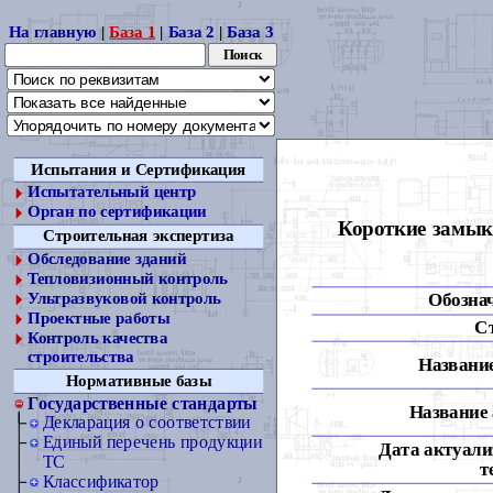
На главную
|
База 1
|
База 2
|
База 3
Испытания и Сертификация
Испытательный центр
Орган по сертификации
Короткие замык
Строительная экспертиза
Обследование зданий
Тепловизионный контроль
Обозна
Ультразвуковой контроль
Проектные работы
С
Контроль качества
строительства
Название
Нормативные базы
Государственные стандарты
Название 
Декларация о соответствии
Единый перечень продукции
Дата актуали
ТС
т
Классификатор