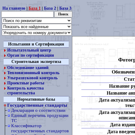
На главную
|
База 1
|
База 2
|
База 3
Испытания и Сертификация
Испытательный центр
Орган по сертификации
Фотог
Строительная экспертиза
Обследование зданий
Обозначен
Тепловизионный контроль
Ультразвуковой контроль
Стат
Проектные работы
Название ру
Контроль качества
Название анг
строительства
Нормативные базы
Дата актуализа
текс
Государственные стандарты
Декларация о соответствии
Дата актуализа
Единый перечень продукции
описан
ТС
Дата издан
Классификатор
государственных стандартов
Дата введен