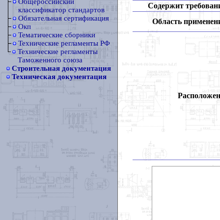
Общероссийский
Содержит требован
классификатор стандартов
Обязательная сертификация
Область применен
Окп
Тематические сборники
Технические регламенты РФ
Технические регламенты
Таможенного союза
Строительная документация
Техническая документация
Расположен