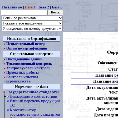
На главную
|
База 1
|
База 2
|
База 3
Испытания и Сертификация
Испытательный центр
Орган по сертификации
Ферр
Строительная экспертиза
Обследование зданий
Обозначен
Тепловизионный контроль
Ультразвуковой контроль
Стат
Проектные работы
Название ру
Контроль качества
Название анг
строительства
Нормативные базы
Дата актуализа
текс
Государственные стандарты
Декларация о соответствии
Дата актуализа
Единый перечень продукции
описан
ТС
Дата издан
Классификатор
государственных стандартов
Дата введен