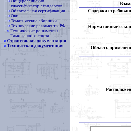
Общероссийский
Взам
классификатор стандартов
Содержит требован
Обязательная сертификация
Окп
Тематические сборники
Технические регламенты РФ
Нормативные ссыл
Технические регламенты
Таможенного союза
Строительная документация
Техническая документация
Область применен
Расположен