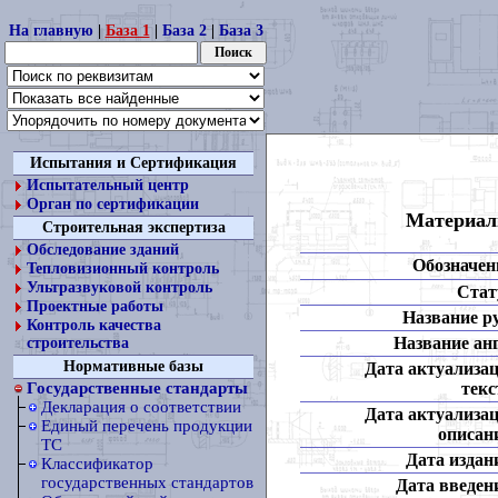
На главную
|
База 1
|
База 2
|
База 3
Испытания и Сертификация
Испытательный центр
Орган по сертификации
Материал
Строительная экспертиза
Обследование зданий
Обозначен
Тепловизионный контроль
Ультразвуковой контроль
Стат
Проектные работы
Название ру
Контроль качества
Название анг
строительства
Нормативные базы
Дата актуализа
текс
Государственные стандарты
Декларация о соответствии
Дата актуализа
Единый перечень продукции
описан
ТС
Дата издан
Классификатор
государственных стандартов
Дата введен