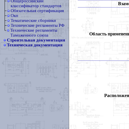
Общероссийский
Взам
классификатор стандартов
Обязательная сертификация
Окп
Тематические сборники
Технические регламенты РФ
Технические регламенты
Область применен
Таможенного союза
Строительная документация
Техническая документация
Расположен