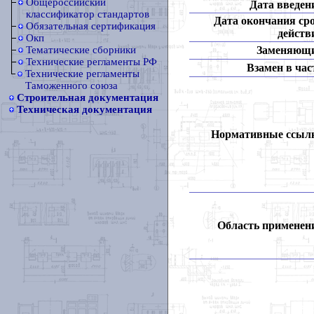
Общероссийский
Дата введен
классификатор стандартов
Дата окончания ср
Обязательная сертификация
действ
Окп
Заменяющ
Тематические сборники
Технические регламенты РФ
Взамен в час
Технические регламенты
Таможенного союза
Строительная документация
Техническая документация
Нормативные ссыл
Область применен