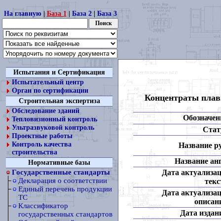
На главную
|
База 1
|
База 2
|
База 3
Испытания и Сертификация
Испытательный центр
Орган по сертификации
Концентраты плав
Строительная экспертиза
Обследование зданий
Обозначен
Тепловизионный контроль
Ультразвуковой контроль
Стат
Проектные работы
Контроль качества
Название ру
строительства
Название анг
Нормативные базы
Дата актуализа
Государственные стандарты
Декларация о соответствии
текс
Единый перечень продукции
Дата актуализа
ТС
описан
Классификатор
Дата издан
государственных стандартов