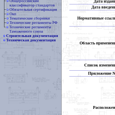
Общероссийский
Дата издан
классификатор стандартов
Дата введен
Обязательная сертификация
Окп
Нормативные ссыл
Тематические сборники
Технические регламенты РФ
Технические регламенты
Таможенного союза
Строительная документация
Техническая документация
Область применен
Список изменен
Приложение 
Расположен