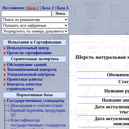
На главную
|
База 1
|
База 2
|
База 3
Испытания и Сертификация
Испытательный центр
Орган по сертификации
Шерсть натуральная 
Строительная экспертиза
Обследование зданий
Тепловизионный контроль
Обозначен
Ультразвуковой контроль
Проектные работы
Стат
Контроль качества
строительства
Название ру
Нормативные базы
Название анг
Государственные стандарты
Декларация о соответствии
Дата актуализа
Единый перечень продукции
текс
ТС
Дата актуализа
Классификатор
описан
государственных стандартов