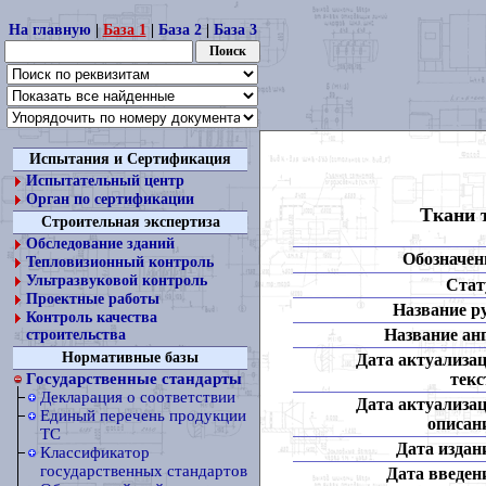
На главную
|
База 1
|
База 2
|
База 3
Испытания и Сертификация
Испытательный центр
Орган по сертификации
Ткани 
Строительная экспертиза
Обследование зданий
Обозначен
Тепловизионный контроль
Ультразвуковой контроль
Стат
Проектные работы
Название ру
Контроль качества
Название анг
строительства
Нормативные базы
Дата актуализа
текс
Государственные стандарты
Декларация о соответствии
Дата актуализа
Единый перечень продукции
описан
ТС
Дата издан
Классификатор
государственных стандартов
Дата введен