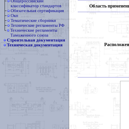
Общероссийский
Область применен
классификатор стандартов
Обязательная сертификация
Окп
Тематические сборники
Технические регламенты РФ
Технические регламенты
Таможенного союза
Строительная документация
Расположен
Техническая документация