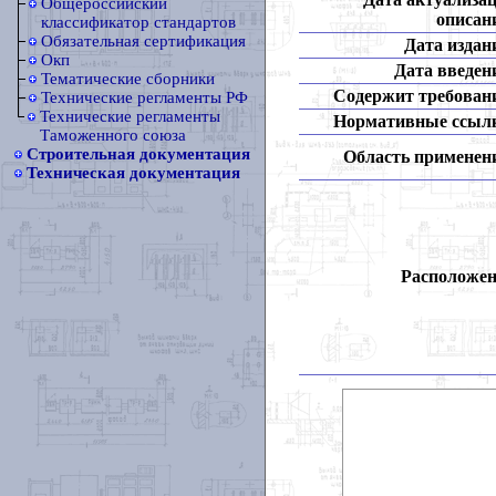
Общероссийский
описан
классификатор стандартов
Обязательная сертификация
Дата издан
Окп
Дата введен
Тематические сборники
Содержит требован
Технические регламенты РФ
Технические регламенты
Нормативные ссыл
Таможенного союза
Строительная документация
Область применен
Техническая документация
Расположен