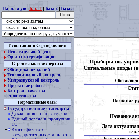
На главную
|
База 1
|
База 2
|
База 3
Испытания и Сертификация
Испытательный центр
Орган по сертификации
Приборы полупрово
Строительная экспертиза
Сигнальные диоды (в
Обследование зданий
Тепловизионный контроль
Обозначен
Ультразвуковой контроль
Проектные работы
Стат
Контроль качества
строительства
Название ру
Нормативные базы
Государственные стандарты
Декларация о соответствии
Название анг
Единый перечень продукции
ТС
Дата актуализа
Классификатор
текс
государственных стандартов
Дата актуализа