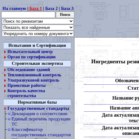
На главную
|
База 1
|
База 2
|
База 3
Испытания и Сертификация
Испытательный центр
Орган по сертификации
Ингредиенты резин
Строительная экспертиза
Обследование зданий
Тепловизионный контроль
Обозначен
Ультразвуковой контроль
Проектные работы
Стат
Контроль качества
строительства
Название ру
Нормативные базы
Название анг
Государственные стандарты
Декларация о соответствии
Дата актуализа
Единый перечень продукции
текс
ТС
Дата актуализа
Классификатор
описан
государственных стандартов