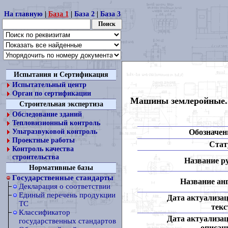
На главную
|
База 1
|
База 2
|
База 3
Испытания и Сертификация
Испытательный центр
Орган по сертификации
Машины землеройные. 
Строительная экспертиза
Обследование зданий
Тепловизионный контроль
Обозначен
Ультразвуковой контроль
Проектные работы
Стат
Контроль качества
строительства
Название ру
Нормативные базы
Государственные стандарты
Название анг
Декларация о соответствии
Единый перечень продукции
Дата актуализа
ТС
текс
Классификатор
Дата актуализа
государственных стандартов
описан