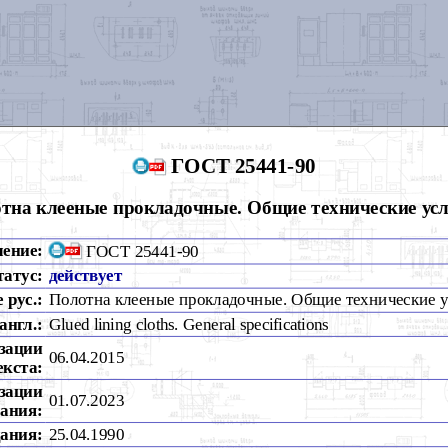
ГОСТ 25441-90
тна клееные прокладочные. Общие технические ус
чение:
ГОСТ 25441-90
татус:
действует
 рус.:
Полотна клееные прокладочные. Общие технические 
англ.:
Glued lining cloths. General specifications
зации
06.04.2015
екста:
зации
01.07.2023
ания:
дания:
25.04.1990