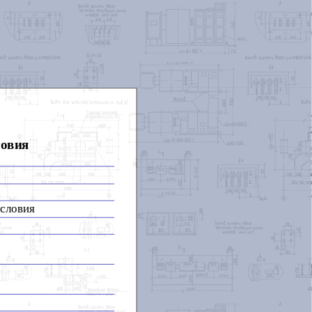
ловия
условия