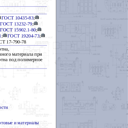
ГОСТ 10435-83
;
ГОСТ 13232-79
;
ГОСТ 15902.1-80
;
1
;
ГОСТ 19204-73
;
СТ 17-790-78
отна,
чного материала при
отна под полимерное
ости
отовые и материалы