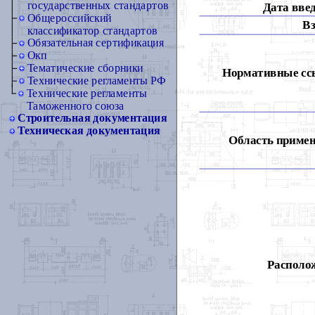
государственных стандартов
Дата вве
Общероссийский
Вз
классификатор стандартов
Обязательная сертификация
Окп
Тематические сборники
Нормативные сс
Технические регламенты РФ
Технические регламенты
Таможенного союза
Строительная документация
Техническая документация
Область примен
Располож