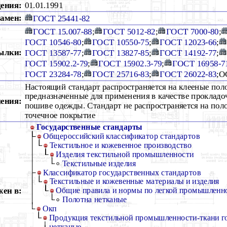
дения:
01.01.1991
амен:
ГОСТ 25441-82
ГОСТ 15.007-88
;
ГОСТ 5012-82
;
ГОСТ 7000-80
;
ГОСТ 10546-80
;
ГОСТ 10550-75
;
ГОСТ 12023-66
;
ылки:
ГОСТ 13587-77
;
ГОСТ 13827-85
;
ГОСТ 14192-77
;
ГОСТ 15902.2-79
;
ГОСТ 15902.3-79
;
ГОСТ 16958-7
ГОСТ 23284-78
;
ГОСТ 25716-83
;
ГОСТ 26022-83
;О
Настоящий стандарт распространяется на клееные пол
предназначенные для применения в качестве прокладо
ения:
пошиве одежды. Стандарт не распространяется на пол
точечное покрытие
Государственные стандарты
Общероссийский классификатор стандартов
Текстильное и кожевенное производство
Изделия текстильной промышленности
Текстильные изделия
Классификатор государственных стандартов
Текстильные и кожевенные материалы и изделия
ен в:
Общие правила и нормы по легкой промышленн
Полотна нетканые
Окп
Продукция текстильной промышленности-ткани г
нетканые