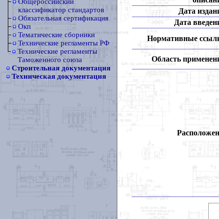
Общероссийский
классификатор стандартов
Дата издан
Обязательная сертификация
Дата введен
Окп
Тематические сборники
Нормативные ссыл
Технические регламенты РФ
Технические регламенты
Область применен
Таможенного союза
Строительная документация
Техническая документация
Расположен