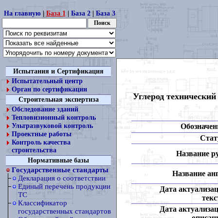
На главную
|
База 1
|
База 2
|
База 3
Испытания и Сертификация
Испытательный центр
Орган по сертификации
Углерод технический
Строительная экспертиза
Обследование зданий
Тепловизионный контроль
Обозначен
Ультразвуковой контроль
Проектные работы
Стат
Контроль качества
строительства
Название ру
Нормативные базы
Государственные стандарты
Название анг
Декларация о соответствии
Единый перечень продукции
Дата актуализа
ТС
текс
Классификатор
Дата актуализа
государственных стандартов
описан