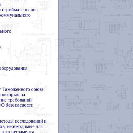
и
 стройматериалов,
 коммунального
ьного
ое
оборудования'
ту Таможенного союза
я которых на
ние требований
«О безопасности
методы исследований и
цов, необходимые для
ского регламента