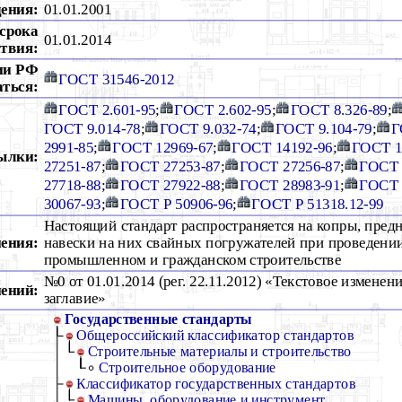
дения:
01.01.2001
срока
01.01.2014
ствия:
ии РФ
ГОСТ 31546-2012
аться:
ГОСТ 2.601-95
;
ГОСТ 2.602-95
;
ГОСТ 8.326-89
;
ГОСТ 9.014-78
;
ГОСТ 9.032-74
;
ГОСТ 9.104-79
;
Г
2991-85
;
ГОСТ 12969-67
;
ГОСТ 14192-96
;
ГОСТ 1
ылки:
27251-87
;
ГОСТ 27253-87
;
ГОСТ 27256-87
;
ГОСТ 
27718-88
;
ГОСТ 27922-88
;
ГОСТ 28983-91
;
ГОСТ 
30067-93
;
ГОСТ Р 50906-96
;
ГОСТ Р 51318.12-99
Настоящий стандарт распространяется на копры, пред
ения:
навески на них свайных погружателей при проведении
промышленном и гражданском строительстве
№0 от 01.01.2014 (рег. 22.11.2012) «Текстовое изменен
ений:
заглавие»
Государственные стандарты
Общероссийский классификатор стандартов
Строительные материалы и строительство
Строительное оборудование
Классификатор государственных стандартов
Машины, оборудование и инструмент