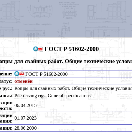
ГОСТ Р 51602-2000
опры для свайных работ. Общие технические услов
чение:
ГОСТ Р 51602-2000
татус:
отменён
 рус.:
Копры для свайных работ. Общие технические услови
англ.:
Pile driving rigs. General specifications
зации
06.04.2015
екста:
зации
01.07.2023
ания:
дания:
28.06.2000