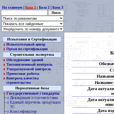
На главную
|
База 1
|
База 2
|
База 3
Испытания и Сертификация
Испытательный центр
Орган по сертификации
К
Строительная экспертиза
Обследование зданий
Обозна
Тепловизионный контроль
Ультразвуковой контроль
С
Проектные работы
Название
Контроль качества
Название 
строительства
Нормативные базы
Дата актуали
т
Государственные стандарты
Декларация о соответствии
Дата актуали
Единый перечень продукции
опис
ТС
Дата из
Классификатор