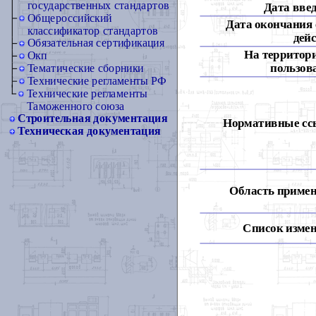
государственных стандартов
Дата вве
Общероссийский
Дата окончания 
классификатор стандартов
дей
Обязательная сертификация
На территор
Окп
пользов
Тематические сборники
Технические регламенты РФ
Технические регламенты
Таможенного союза
Строительная документация
Нормативные сс
Техническая документация
Область примен
Список измен