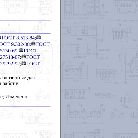
ГОСТ 8.513-84
;
ОСТ 9.302-88
;
ГОСТ
5150-69
;
ГОСТ
27518-87
;
ГОСТ
29292-92
;
ГОСТ
назначенные для
 работ в
ие; Изменено