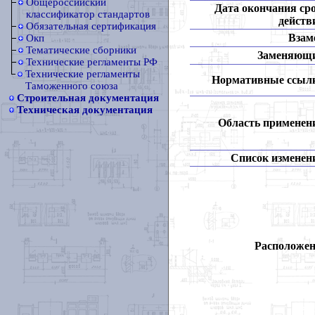
Общероссийский
Дата окончания ср
классификатор стандартов
действ
Обязательная сертификация
Взам
Окп
Тематические сборники
Заменяющ
Технические регламенты РФ
Технические регламенты
Нормативные ссыл
Таможенного союза
Строительная документация
Техническая документация
Область применен
Список изменен
Расположен