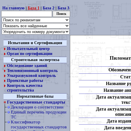
На главную
|
База 1
|
База 2
|
База 3
Испытания и Сертификация
Испытательный центр
Орган по сертификации
Пиломат
Строительная экспертиза
Обследование зданий
Обозначен
Тепловизионный контроль
Ультразвуковой контроль
Стат
Проектные работы
Название ру
Контроль качества
Название анг
строительства
Нормативные базы
Дата актуализа
текс
Государственные стандарты
Декларация о соответствии
Дата актуализа
Единый перечень продукции
описан
ТС
Дата издан
Классификатор
государственных стандартов
Дата введен