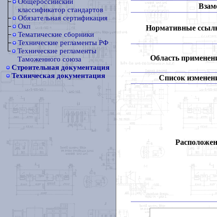
Общероссийский
Взам
классификатор стандартов
Обязательная сертификация
Окп
Нормативные ссыл
Тематические сборники
Технические регламенты РФ
Технические регламенты
Область применен
Таможенного союза
Строительная документация
Техническая документация
Список изменен
Расположен