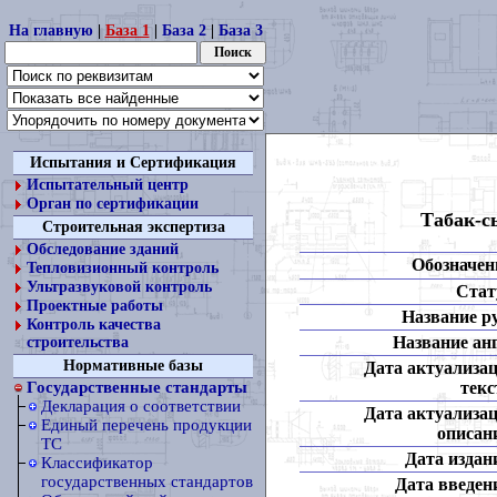
На главную
|
База 1
|
База 2
|
База 3
Испытания и Сертификация
Испытательный центр
Орган по сертификации
Табак-с
Строительная экспертиза
Обследование зданий
Обозначен
Тепловизионный контроль
Ультразвуковой контроль
Стат
Проектные работы
Название ру
Контроль качества
Название анг
строительства
Нормативные базы
Дата актуализа
текс
Государственные стандарты
Декларация о соответствии
Дата актуализа
Единый перечень продукции
описан
ТС
Дата издан
Классификатор
государственных стандартов
Дата введен