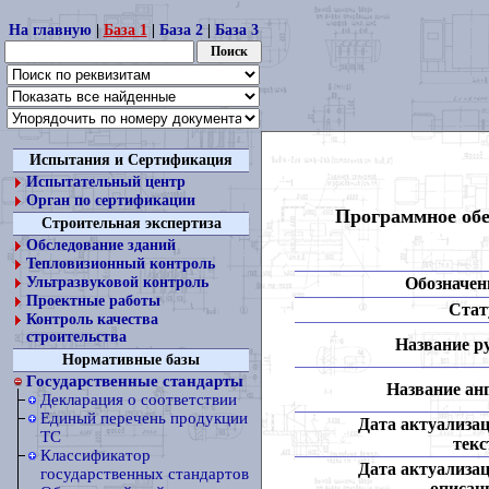
На главную
|
База 1
|
База 2
|
База 3
Испытания и Сертификация
Испытательный центр
Орган по сертификации
Программное обе
Строительная экспертиза
Обследование зданий
Тепловизионный контроль
Обозначен
Ультразвуковой контроль
Проектные работы
Стат
Контроль качества
строительства
Название ру
Нормативные базы
Государственные стандарты
Название анг
Декларация о соответствии
Единый перечень продукции
Дата актуализа
ТС
текс
Классификатор
Дата актуализа
государственных стандартов
описан