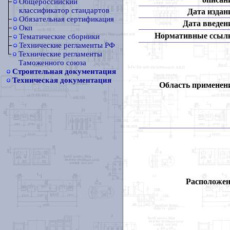
Общероссийский
классификатор стандартов
Дата издан
Обязательная сертификация
Дата введен
Окп
Нормативные ссыл
Тематические сборники
Технические регламенты РФ
Технические регламенты
Таможенного союза
Строительная документация
Техническая документация
Область применен
Расположен