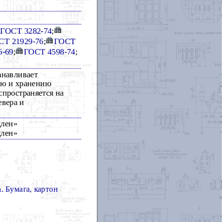
ГОСТ 3282-74
;
СТ 21929-76
;
ГОСТ
6-69
;
ГОСТ 4598-74
;
анавливает
ию и хранению
спространяется на
евера и
длен»
длен»
. Бумага, картон