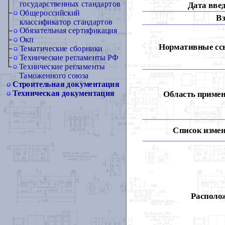
государственных стандартов
Дата вве
Общероссийский
Вз
классификатор стандартов
Обязательная сертификация
Окп
Нормативные сс
Тематические сборники
Технические регламенты РФ
Технические регламенты
Таможенного союза
Строительная документация
Техническая документация
Область примен
Список измен
Располож