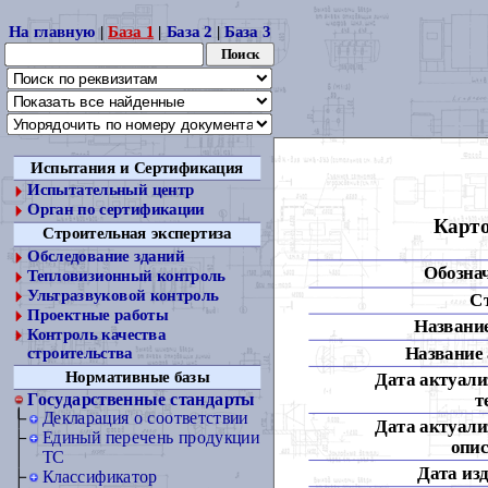
На главную
|
База 1
|
База 2
|
База 3
Испытания и Сертификация
Испытательный центр
Орган по сертификации
Карто
Строительная экспертиза
Обследование зданий
Обозна
Тепловизионный контроль
Ультразвуковой контроль
С
Проектные работы
Название
Контроль качества
Название 
строительства
Нормативные базы
Дата актуали
т
Государственные стандарты
Декларация о соответствии
Дата актуали
Единый перечень продукции
опис
ТС
Дата из
Классификатор