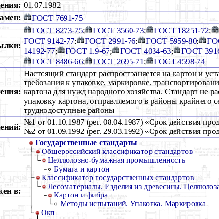
дения:
01.07.1982
амен:
ГОСТ 7691-75
ГОСТ 8273-75
;
ГОСТ 3560-73
;
ГОСТ 18251-72
;
ГОСТ 9142-77
;
ГОСТ 2991-76
;
ГОСТ 5959-80
;
ГО
ылки:
14192-77
;
ГОСТ 1.9-67
;
ГОСТ 4034-63
;
ГОСТ 391
ГОСТ 8486-66
;
ГОСТ 2695-71
;
ГОСТ 4598-74
Настоящий стандарт распространяется на картон и уст
требования к упаковке, маркировке, транспортирован
ения:
картона для нужд народного хозяйства. Стандарт не ра
упаковку картона, отправляемого в районы крайнего с
труднодоступные районы
№1 от 01.10.1987 (рег. 08.04.1987) «Срок действия про
ений:
№2 от 01.09.1992 (рег. 29.03.1992) «Срок действия про
Государственные стандарты
Общероссийский классификатор стандартов
Целлюлозно-бумажная промышленность
Бумага и картон
Классификатор государственных стандартов
Лесоматериалы. Изделия из древесины. Целлюлоза
ен в:
Картон и фибра
Методы испытаний. Упаковка. Маркировка
Окп