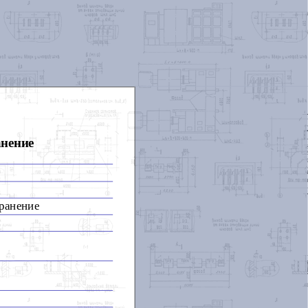
анение
хранение