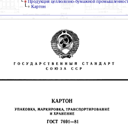
Продукция целлюлозно-бумажной промышленнос
Картон