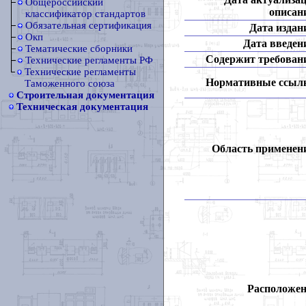
Общероссийский
описан
классификатор стандартов
Обязательная сертификация
Дата издан
Окп
Дата введен
Тематические сборники
Содержит требован
Технические регламенты РФ
Технические регламенты
Нормативные ссыл
Таможенного союза
Строительная документация
Техническая документация
Область применен
Расположен