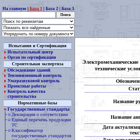
На главную
|
База 1
|
База 2
|
База 3
Испытания и Сертификация
Испытательный центр
Орган по сертификации
Электромеханические 
Строительная экспертиза
технические усло
Обследование зданий
Тепловизионный контроль
Обозначен
Ультразвуковой контроль
Проектные работы
Стат
Контроль качества
строительства
Название ру
Нормативные базы
Государственные стандарты
Декларация о соответствии
Название анг
Единый перечень продукции
ТС
Дата актуализа
Классификатор
текс
государственных стандартов
Дата актуализа