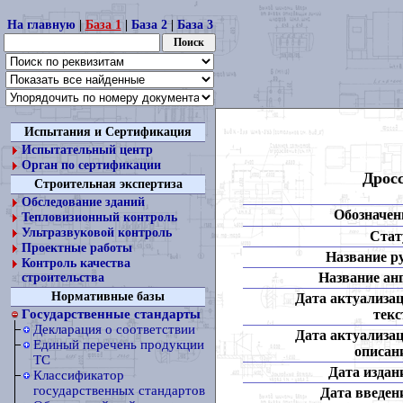
На главную
|
База 1
|
База 2
|
База 3
Испытания и Сертификация
Испытательный центр
Орган по сертификации
Дрос
Строительная экспертиза
Обследование зданий
Обозначен
Тепловизионный контроль
Ультразвуковой контроль
Стат
Проектные работы
Название ру
Контроль качества
Название анг
строительства
Нормативные базы
Дата актуализа
текс
Государственные стандарты
Декларация о соответствии
Дата актуализа
Единый перечень продукции
описан
ТС
Дата издан
Классификатор
государственных стандартов
Дата введен