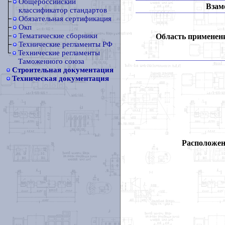
Общероссийский
Взам
классификатор стандартов
Обязательная сертификация
Окп
Тематические сборники
Область применен
Технические регламенты РФ
Технические регламенты
Таможенного союза
Строительная документация
Техническая документация
Расположен