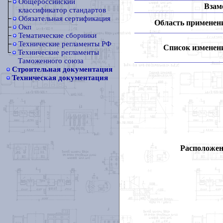
Общероссийский
Взам
классификатор стандартов
Обязательная сертификация
Область применен
Окп
Тематические сборники
Технические регламенты РФ
Список изменен
Технические регламенты
Таможенного союза
Строительная документация
Техническая документация
Расположен