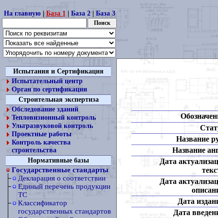
На главную
|
База 1
|
База 2
|
База 3
Испытания и Сертификация
Испытательный центр
Орган по сертификации
Строительная экспертиза
Обследование зданий
Обозначен
Тепловизионный контроль
Ультразвуковой контроль
Стат
Проектные работы
Название ру
Контроль качества
Название анг
строительства
Нормативные базы
Дата актуализа
текс
Государственные стандарты
Декларация о соответствии
Дата актуализа
Единый перечень продукции
описан
ТС
Дата издан
Классификатор
государственных стандартов
Дата введен