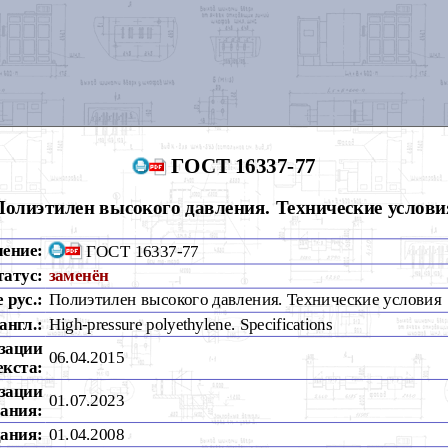
ГОСТ 16337-77
Полиэтилен высокого давления. Технические услови
чение:
ГОСТ 16337-77
татус:
заменён
 рус.:
Полиэтилен высокого давления. Технические условия
англ.:
High-pressure polyethylene. Specifications
зации
06.04.2015
екста:
зации
01.07.2023
ания:
дания:
01.04.2008