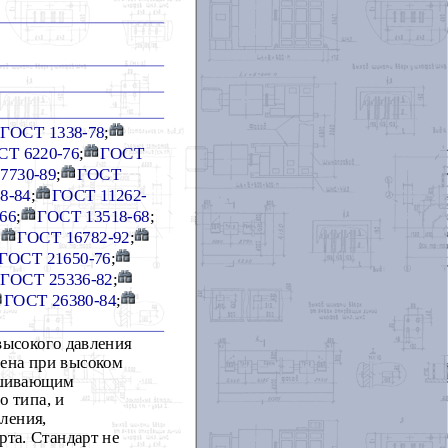
ГОСТ 1338-78
;
СТ 6220-76
;
ГОСТ
7730-89
;
ГОСТ
8-84
;
ГОСТ 11262-
66
;
ГОСТ 13518-68
;
;
ГОСТ 16782-92
;
ГОСТ 21650-76
;
ГОСТ 25336-82
;
ГОСТ 26380-84
;
высокого давления
лена при высоком
мешивающим
о типа, и
ления,
рта. Стандарт не