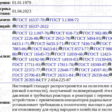
дения:
01.01.1979
срока
01.04.2023
ствия:
амен:
ГОСТ 16337-70
;
ГОСТ 5.1308-72
ющий:
ГОСТ 16337-2022
ГОСТ 12.1.007-76
;
ГОСТ 618-73
;
ГОСТ 982-80
;
ГОСТ 2226-88
;
ГОСТ 2912-79
;
ГОСТ 5494-95
;
ГО
6433.1-71
;
ГОСТ 6433.3-71
;
ГОСТ 7436-74
;
ГОСТ 
7885-86
;
ГОСТ 8433-81
;
ГОСТ 8573-77
;
ГОСТ 980
80
;
ГОСТ 11645-73
;
ГОСТ 12019-66
;
ГОСТ 12423-
ылки:
ГОСТ 14192-96
;
ГОСТ 14919-83
;
ГОСТ 15139-69
ГОСТ 17711-93
;
ГОСТ 17811-78
;
ГОСТ 18300-87
;
ГОСТ 22372-77
;
ГОСТ 22648-77
;
ГОСТ 24597-81
;
ГОСТ 25706-83
;
ГОСТ 26311-84
;
ГОСТ 26359-84
;
ГОСТ 26393-84
;ТУ 2-034-225-87
Настоящий стандарт распространяется на полиэтилен 
(низкой плотности), получаемый полимеризацией эти
давлении в трубчатых реакторах и реакторах с пере
устройством с применением инициаторов радикальног
ения:
устанавливает требования к полиэтилену высокого дав
изготовляемому для нужд народного хозяйства и экспо