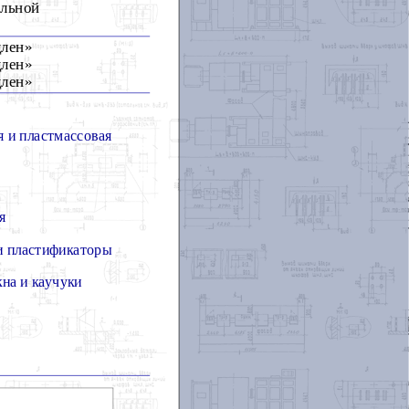
ельной
длен»
длен»
длен»
я и пластмассовая
я
и пластификаторы
на и каучуки