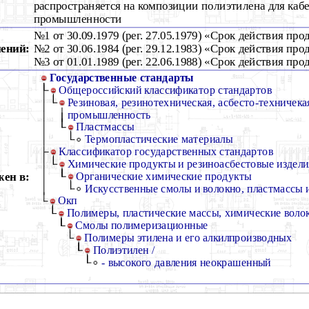
распространяется на композиции полиэтилена для каб
промышленности
№1 от 30.09.1979 (рег. 27.05.1979) «Срок действия про
ений:
№2 от 30.06.1984 (рег. 29.12.1983) «Срок действия про
№3 от 01.01.1989 (рег. 22.06.1988) «Срок действия про
Государственные стандарты
Общероссийский классификатор стандартов
Резиновая, резинотехническая, асбесто-техничека
промышленность
Пластмассы
Термопластические материалы
Классификатор государственных стандартов
Химические продукты и резиноасбестовые издели
ен в:
Органические химические продукты
Искусственные смолы и волокно, пластмассы 
Окп
Полимеры, пластические массы, химические волок
Смолы полимеризационные
Полимеры этилена и его алкилпроизводных
Полиэтилен /
- высокого давления неокрашенный