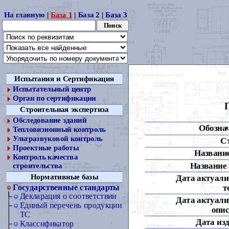
На главную
|
База 1
|
База 2
|
База 3
Испытания и Сертификация
Испытательный центр
Орган по сертификации
Строительная экспертиза
Обследование зданий
Обозна
Тепловизионный контроль
Ультразвуковой контроль
С
Проектные работы
Название
Контроль качества
Название 
строительства
Нормативные базы
Дата актуали
т
Государственные стандарты
Декларация о соответствии
Дата актуали
Единый перечень продукции
опис
ТС
Дата из
Классификатор