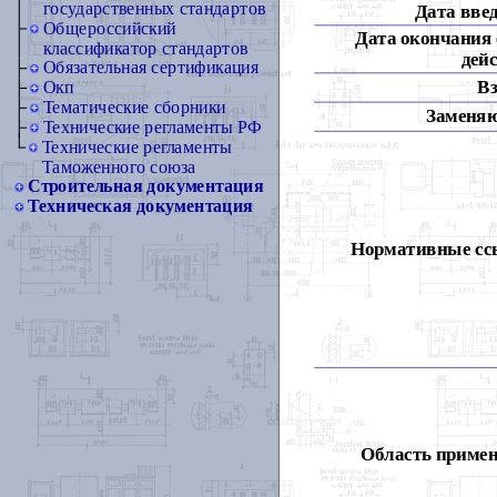
государственных стандартов
Дата вве
Общероссийский
Дата окончания 
классификатор стандартов
дей
Обязательная сертификация
Вз
Окп
Тематические сборники
Заменя
Технические регламенты РФ
Технические регламенты
Таможенного союза
Строительная документация
Техническая документация
Нормативные сс
Область примен