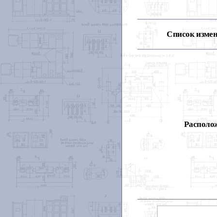
Список измен
Располож