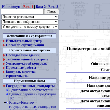
На главную
|
База 1
|
База 2
|
База 3
Испытания и Сертификация
Испытательный центр
Орган по сертификации
Пиломатериалы хвой
Строительная экспертиза
Обследование зданий
Тепловизионный контроль
Обозначен
Ультразвуковой контроль
Проектные работы
Стат
Контроль качества
строительства
Название ру
Нормативные базы
Название анг
Государственные стандарты
Декларация о соответствии
Дата актуализа
Единый перечень продукции
текс
ТС
Дата актуализа
Классификатор
описан
государственных стандартов