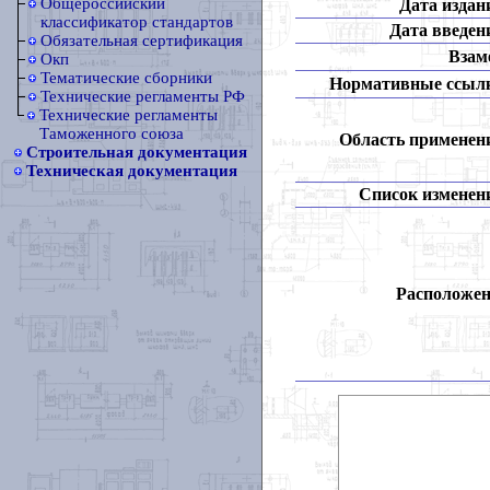
Общероссийский
Дата издан
классификатор стандартов
Дата введен
Обязательная сертификация
Взам
Окп
Тематические сборники
Нормативные ссыл
Технические регламенты РФ
Технические регламенты
Таможенного союза
Область применен
Строительная документация
Техническая документация
Список изменен
Расположен