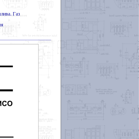
лива. Газ
ия