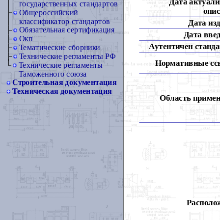
Дата актуали
государственных стандартов
опис
Общероссийский
классификатор стандартов
Дата из
Обязательная сертификация
Дата вве
Окп
Аутентичен станда
Тематические сборники
Технические регламенты РФ
Нормативные сс
Технические регламенты
Таможенного союза
Строительная документация
Техническая документация
Область примен
Располож