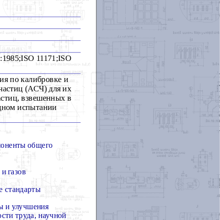
:1985;ISO 11171;ISO
ия по калибровке и
частиц (АСЧ) для их
астиц, взвешенных в
дном испытании
поненты общего
 и газов
е стандарты
ы и улучшения
сти труда, научной