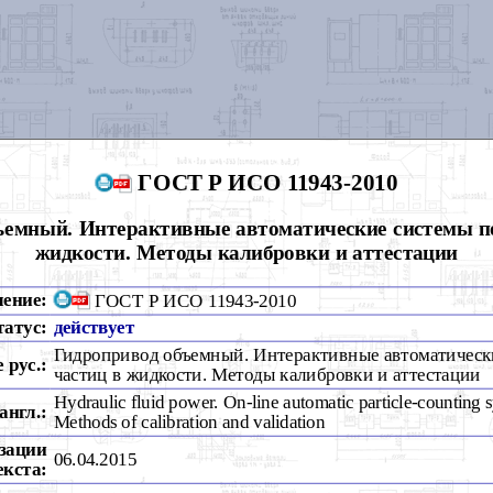
ГОСТ Р ИСО 11943-2010
ъемный. Интерактивные автоматические системы по
жидкости. Методы калибровки и аттестации
чение:
ГОСТ Р ИСО 11943-2010
татус:
действует
Гидропривод объемный. Интерактивные автоматическ
 рус.:
частиц в жидкости. Методы калибровки и аттестации
Hydraulic fluid power. On-line automatic particle-counting s
англ.:
Methods of calibration and validation
зации
06.04.2015
екста: