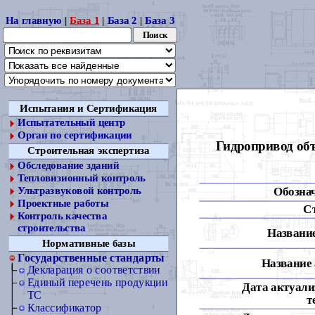
На главную
|
База 1
|
База 2
|
База 3
Испытания и Сертификация
Испытательный центр
Орган по сертификации
Гидропривод об
Строительная экспертиза
Обследование зданий
Тепловизионный контроль
Обозна
Ультразвуковой контроль
Проектные работы
С
Контроль качества
строительства
Название
Нормативные базы
Государственные стандарты
Название 
Декларация о соответствии
Единый перечень продукции
Дата актуали
ТС
т
Классификатор