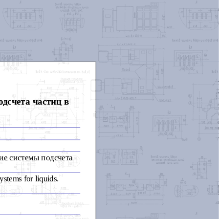
дсчета частиц в
ие системы подсчета
ystems for liquids.