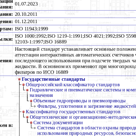
зации
01.07.2023
ания:
дания:
20.10.2011
дения:
01.12.2011
ртам:
ISO 11943:1999
ISO 1000:1992;ISO 1219-1:1991;ISO 4021:1992;ISO 5598
ылки:
12103-1:1997;ISO 16889
Настоящий стандарт устанавливает основные положен
аттестации интерактивных автоматических счетчиков 
ения:
последующего использования при подсчете твердых ч
жидкости. В основном их применяют при многопрохо
фильтров по ИСО 16889
Государственные стандарты
Общероссийский классификатор стандартов
Гидравлические и пневматические системы и ком
назначения
Объемные гидроприводы и пневмоприводы
Фильтры, уплотнения и загрязнение жидкостей
Классификатор государственных стандартов
Общетехнические и организационно-методически
Система документации
ен в:
Система стандартов в области охраны природ
использования природных ресурсов, безопасно