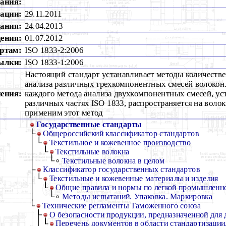
ания:
рации:
29.11.2011
дания:
24.04.2013
дения:
01.07.2012
ртам:
ISO 1833-2:2006
ылки:
ISO 1833-1:2006
Настоящий стандарт устанавливает методы количеств
анализа различных трехкомпонентных смесей волокон
ения:
каждого метода анализа двухкомпонентных смесей, ус
различных частях ISO 1833, распространяется на волок
применим этот метод
Государственные стандарты
Общероссийский классификатор стандартов
Текстильное и кожевенное производство
Текстильные волокна
Текстильные волокна в целом
Классификатор государственных стандартов
Текстильные и кожевенные материалы и изделия
Общие правила и нормы по легкой промышленн
Методы испытаний. Упаковка. Маркировка
Технические регламенты Таможенного союза
О безопасности продукции, предназначенной для 
Перечень документов в области стандартизации