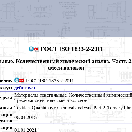
ГОСТ ISO 1833-2-2011
ьные. Количественный химический анализ. Часть 2
смеси волокон
чение:
ГОСТ ISO 1833-2-2011
татус:
действует
Материалы текстильные. Количественный химический а
 рус.:
Трехкомпонентные смеси волокон
англ.:
Textiles. Quantitative chemical analysis. Part 2. Ternary fibr
зации
06.04.2015
екста:
зации
01.01.2021