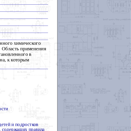
енного химического
. Область применения
тановленного в
на, к которым
ости
детей и подростков
, содержащих правила