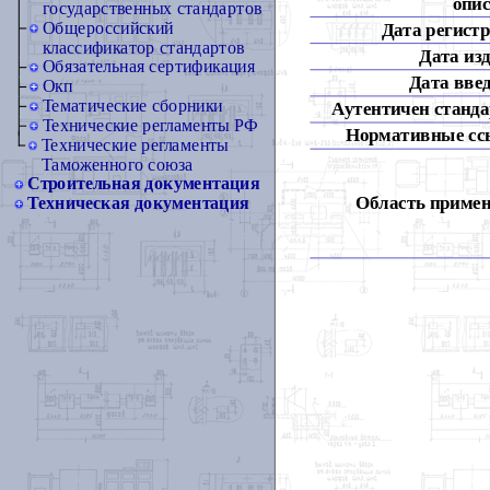
опис
государственных стандартов
Общероссийский
Дата регист
классификатор стандартов
Дата из
Обязательная сертификация
Дата вве
Окп
Тематические сборники
Аутентичен станда
Технические регламенты РФ
Нормативные сс
Технические регламенты
Таможенного союза
Строительная документация
Область примен
Техническая документация