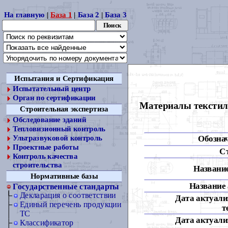
На главную
|
База 1
|
База 2
|
База 3
Испытания и Сертификация
Испытательный центр
Орган по сертификации
Материалы текстил
Строительная экспертиза
Обследование зданий
Тепловизионный контроль
Обозна
Ультразвуковой контроль
Проектные работы
С
Контроль качества
строительства
Название
Нормативные базы
Название 
Государственные стандарты
Декларация о соответствии
Дата актуали
Единый перечень продукции
т
ТС
Дата актуали
Классификатор