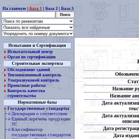
На главную
|
База 1
|
База 2
|
База 3
Испытания и Сертификация
Испытательный центр
Орган по сертификации
Строительная экспертиза
Обследование зданий
Обозначен
Тепловизионный контроль
Ультразвуковой контроль
Стат
Проектные работы
Название ру
Контроль качества
Название анг
строительства
Нормативные базы
Дата актуализа
текс
Государственные стандарты
Декларация о соответствии
Дата актуализа
Единый перечень продукции
описан
ТС
Дата регистрац
Классификатор
государственных стандартов
Дата издан