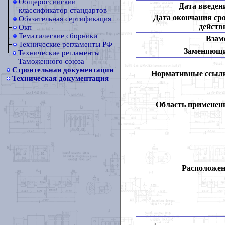
Общероссийский
Дата введен
классификатор стандартов
Дата окончания ср
Обязательная сертификация
действ
Окп
Тематические сборники
Взам
Технические регламенты РФ
Заменяющ
Технические регламенты
Таможенного союза
Строительная документация
Нормативные ссыл
Техническая документация
Область применен
Расположен