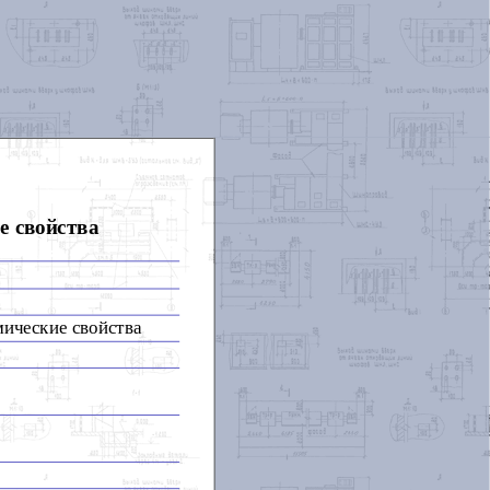
е свойства
мические свойства