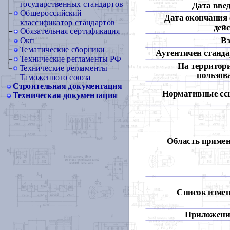
государственных стандартов
Дата вве
Общероссийский
Дата окончания 
классификатор стандартов
дей
Обязательная сертификация
Вз
Окп
Тематические сборники
Аутентичен станда
Технические регламенты РФ
На территор
Технические регламенты
пользов
Таможенного союза
Строительная документация
Нормативные сс
Техническая документация
Область примен
Список измен
Приложени