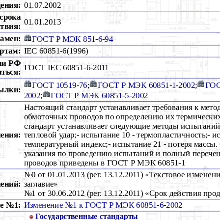
дения:
01.07.2002
срока
01.01.2013
ствия:
амен:
ГОСТ Р МЭК 851-6-94
ртам:
IEC 60851-6(1996)
ии РФ
ГОСТ IEC 60851-6-2011
аться:
ГОСТ 10519-76
;
ГОСТ Р МЭК 60851-1-2002
;
ГОС
ылки:
2002
;
ГОСТ Р МЭК 60851-5-2002
Настоящий стандарт устанавливает требования к мет
обмоточных проводов по определению их термических
стандарт устанавливает следующие методы испытаний:
ения:
тепловой удар;- испытание 10 - термопластичность;- и
температурный индекс;- испытание 21 - потеря массы
указания по проведению испытаний и полный перече
проводов приведены в ГОСТ Р МЭК 60851-1
№0 от 01.01.2013 (рег. 13.12.2011) «Текстовое изменен
ений:
заглавие»
№1 от 30.06.2012 (рег. 13.12.2011) «Срок действия про
е №1:
Изменение №1 к ГОСТ Р МЭК 60851-6-2002
Государственные стандарты