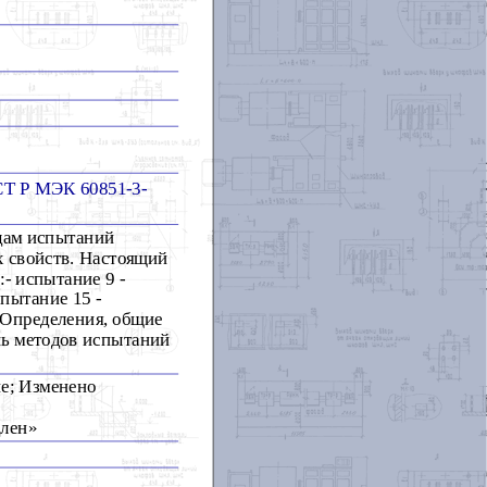
Т Р МЭК 60851-3-
одам испытаний
 свойств. Настоящий
- испытание 9 -
спытание 15 -
. Определения, общие
нь методов испытаний
ие; Изменено
длен»