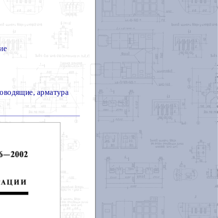
ие
роводящие, арматура