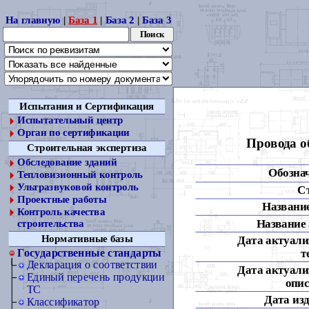
На главную
|
База 1
|
База 2
|
База 3
Испытания и Сертификация
Испытательный центр
Орган по сертификации
Провода о
Строительная экспертиза
Обследование зданий
Обозна
Тепловизионный контроль
Ультразвуковой контроль
С
Проектные работы
Название
Контроль качества
Название 
строительства
Нормативные базы
Дата актуали
т
Государственные стандарты
Декларация о соответствии
Дата актуали
Единый перечень продукции
опис
ТС
Дата из
Классификатор