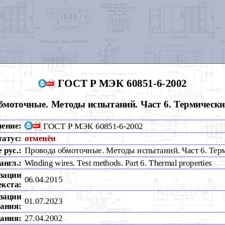
ГОСТ Р МЭК 60851-6-2002
бмоточные. Методы испытаний. Част 6. Термически
чение:
ГОСТ Р МЭК 60851-6-2002
татус:
отменён
 рус.:
Провода обмоточные. Методы испытаний. Част 6. Тер
англ.:
Winding wires. Test methods. Part 6. Thermal properties
зации
06.04.2015
екста:
зации
01.07.2023
ания:
дания:
27.04.2002