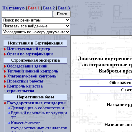
На главную
|
База 1
|
База 2
|
База 3
Испытания и Сертификация
Испытательный центр
Орган по сертификации
Двигатели внутреннег
Строительная экспертиза
автотранспортные ср
Обследование зданий
Выбросы вред
Тепловизионный контроль
Ультразвуковой контроль
Проектные работы
Обозначен
Контроль качества
Стат
строительства
Нормативные базы
Государственные стандарты
Название ру
Декларация о соответствии
Единый перечень продукции
ТС
Классификатор
Название анг
государственных стандартов