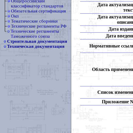
Общероссийский
Дата актуализа
классификатор стандартов
текс
Обязательная сертификация
Окп
Дата актуализа
Тематические сборники
описан
Технические регламенты РФ
Дата издан
Технические регламенты
Дата введен
Таможенного союза
Строительная документация
Нормативные ссыл
Техническая документация
Область применен
Список изменен
Приложение 