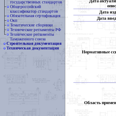
Дата актуали
государственных стандартов
опис
Общероссийский
классификатор стандартов
Дата из
Обязательная сертификация
Дата вве
Окп
Тематические сборники
Технические регламенты РФ
Технические регламенты
Таможенного союза
Строительная документация
Техническая документация
Нормативные сс
Область примен