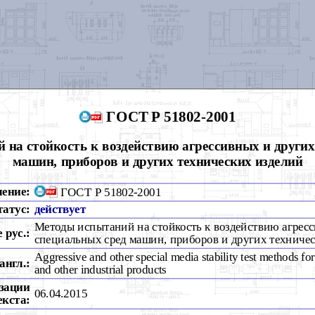
ГОСТ Р 51802-2001
 на стойкость к воздействию агрессивных и других
машин, приборов и других технических изделий
чение:
ГОСТ Р 51802-2001
татус:
действует
Методы испытаний на стойкость к воздействию агрес
 рус.:
специальных сред машин, приборов и других техниче
Aggressive and other special media stability test methods fo
англ.:
and other industrial products
зации
06.04.2015
екста: