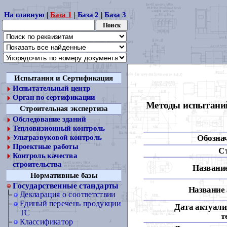
На главную
|
База 1
|
База 2
|
База 3
Испытания и Сертификация
Испытательный центр
Орган по сертификации
Методы испытаний
Строительная экспертиза
Обследование зданий
Тепловизионный контроль
Обозна
Ультразвуковой контроль
Проектные работы
С
Контроль качества
строительства
Название
Нормативные базы
Государственные стандарты
Название 
Декларация о соответствии
Единый перечень продукции
Дата актуали
ТС
т
Классификатор