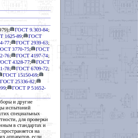
979);
ГОСТ 9.303-84
;
Т 1625-89
;
ГОСТ
4-77
;
ГОСТ 2939-63
;
ОСТ 3770-75
;
ГОСТ
2-76
;
ГОСТ 4197-74
;
ГОСТ 4328-77
;
ГОСТ
1-78
;
ГОСТ 6709-72
;
ГОСТ 15150-69
;
ГОСТ 25336-82
;
-99
;
ГОСТ Р 51652-
иборы и другие
оды испытаний
ругих специальных
стности, для проверки
нным в стандартах и
спространяется на
их аппаратов, если