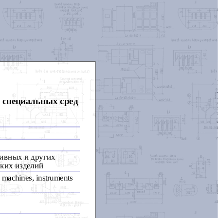
 специальных сред
сивных и других
ских изделий
r machines, instruments