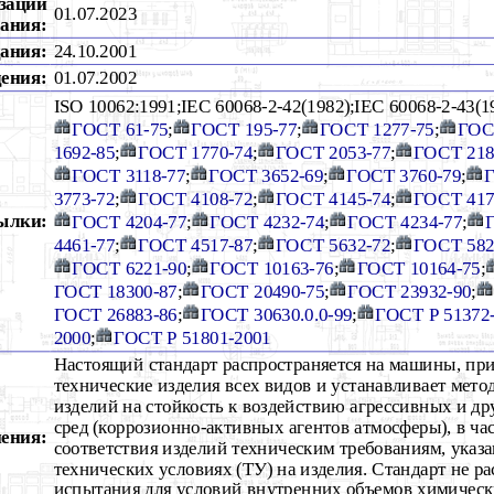
зации
01.07.2023
ания:
дания:
24.10.2001
дения:
01.07.2002
ISO 10062:1991;IEC 60068-2-42(1982);IEC 60068-2-43(1
ГОСТ 61-75
;
ГОСТ 195-77
;
ГОСТ 1277-75
;
ГОС
1692-85
;
ГОСТ 1770-74
;
ГОСТ 2053-77
;
ГОСТ 218
ГОСТ 3118-77
;
ГОСТ 3652-69
;
ГОСТ 3760-79
;
Г
3773-72
;
ГОСТ 4108-72
;
ГОСТ 4145-74
;
ГОСТ 417
ылки:
ГОСТ 4204-77
;
ГОСТ 4232-74
;
ГОСТ 4234-77
;
4461-77
;
ГОСТ 4517-87
;
ГОСТ 5632-72
;
ГОСТ 582
ГОСТ 6221-90
;
ГОСТ 10163-76
;
ГОСТ 10164-75
;
ГОСТ 18300-87
;
ГОСТ 20490-75
;
ГОСТ 23932-90
;
ГОСТ 26883-86
;
ГОСТ 30630.0.0-99
;
ГОСТ Р 51372
2000
;
ГОСТ Р 51801-2001
Настоящий стандарт распространяется на машины, пр
технические изделия всех видов и устанавливает мет
изделий на стойкость к воздействию агрессивных и д
сред (коррозионно-активных агентов атмосферы), в ча
ения:
соответствия изделий техническим требованиям, указа
технических условиях (ТУ) на изделия. Стандарт не ра
испытания для условий внутренних объемов химическ