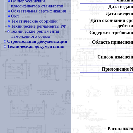
Общероссийский
классификатор стандартов
Дата издан
Обязательная сертификация
Дата введен
Окп
Дата окончания ср
Тематические сборники
действ
Технические регламенты РФ
Технические регламенты
Содержит требован
Таможенного союза
Строительная документация
Область применен
Техническая документация
Список изменен
Приложение 
Расположен