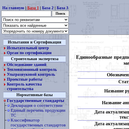
На главную
|
База 1
|
База 2
|
База 3
Испытания и Сертификация
Испытательный центр
Орган по сертификации
Единообразные предпи
Строительная экспертиза
ме
Обследование зданий
Тепловизионный контроль
Обозначен
Ультразвуковой контроль
Проектные работы
Стат
Контроль качества
строительства
Название ру
Нормативные базы
Государственные стандарты
Название анг
Декларация о соответствии
Единый перечень продукции
Дата актуализа
ТС
текс
Классификатор
Дата актуализа
государственных стандартов
описан