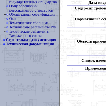
государственных стандартов
Дата вве
Общероссийский
Содержит требов
классификатор стандартов
Обязательная сертификация
Окп
Нормативные сс
Тематические сборники
Технические регламенты РФ
Технические регламенты
Таможенного союза
Строительная документация
Область примен
Техническая документация
Список измен
Приложени