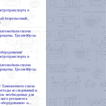
ектротранспорта и
ый безрельсовый,
у
Автомобили-тягачи
прицепы. Троллейбусы.
оборудования'
ектротранспорта и
Автомобили-тягачи
прицепы. Троллейбусы.
ту Таможенного союза
методы исследований и
цов, необходимые для
ского регламента
оборудования» и...