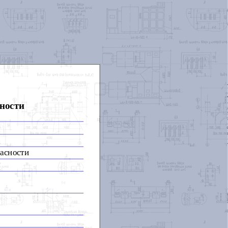
ности
пасности