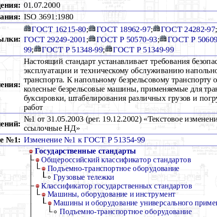
дения:
01.07.2000
ания:
ISO 3691:1980
ГОСТ 16215-80
;
ГОСТ 18962-97
;
ГОСТ 24282-97
ылки:
ГОСТ 29249-2001
;
ГОСТ Р 50570-93
;
ГОСТ Р 50609
99
;
ГОСТ Р 51348-99
;
ГОСТ Р 51349-99
Настоящий стандарт устанавливает требования безопа
эксплуатации и техническому обслуживанию напольно
транспорта. К напольному безрельсовому транспорту 
ения:
колесные безрельсовые машины, применяемые для тра
буксировки, штабелирования различных грузов и погр
работ
№1 от 31.05.2003 (рег. 19.12.2002) «Текстовое измене
ений:
ссылочные НД»
е №1:
Изменение №1 к ГОСТ Р 51354-99
Государственные стандарты
Общероссийский классификатор стандартов
Подъемно-транспортное оборудование
Грузовые тележки
Классификатор государственных стандартов
Машины, оборудование и инструмент
Машины и оборудование универсального приме
Подъемно-транспортное оборудование