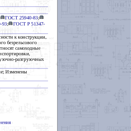
;
ГОСТ 25940-83
;
-93
;
ГОСТ Р 51347-
сности к конструкции,
го безрельсового
относят самоходные
нспортировки,
узочно-разгрузочных
ние; Изменены
нения