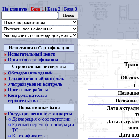
На главную
|
База 1
|
База 2
|
База 3
Испытания и Сертификация
Испытательный центр
Орган по сертификации
Транс
Строительная экспертиза
Обследование зданий
Обозна
Тепловизионный контроль
Ультразвуковой контроль
С
Проектные работы
Название
Контроль качества
Название 
строительства
Нормативные базы
Дата актуали
т
Государственные стандарты
Декларация о соответствии
Дата актуали
Единый перечень продукции
опис
ТС
Дата из
Классификатор