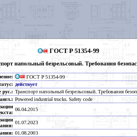
ГОСТ Р 51354-99
порт напольный безрельсовый. Требования безопас
чение:
ГОСТ Р 51354-99
татус:
действует
 рус.:
Транспорт напольный безрельсовый. Требования безо
англ.:
Powered industrial trucks. Safety code
зации
06.04.2015
екста:
зации
01.07.2023
ания:
дания:
01.08.2003