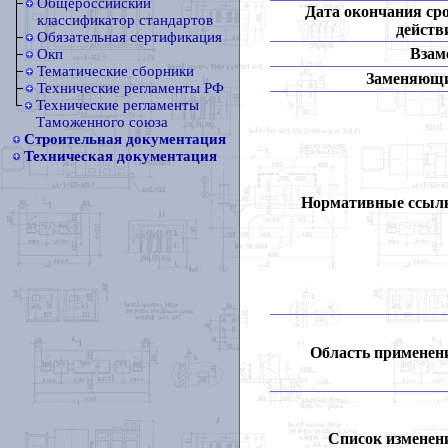
Общероссийский
Дата окончания ср
классификатор стандартов
действ
Обязательная сертификация
Взам
Окп
Тематические сборники
Заменяющ
Технические регламенты РФ
Технические регламенты
Таможенного союза
Строительная документация
Техническая документация
Нормативные ссыл
Область применен
Список изменен