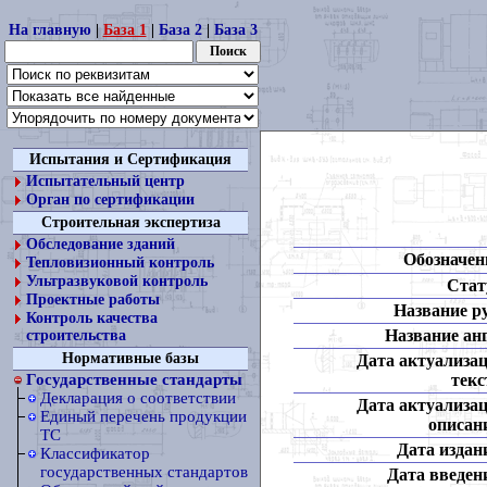
На главную
|
База 1
|
База 2
|
База 3
Испытания и Сертификация
Испытательный центр
Орган по сертификации
Строительная экспертиза
Обследование зданий
Обозначен
Тепловизионный контроль
Ультразвуковой контроль
Стат
Проектные работы
Название ру
Контроль качества
Название анг
строительства
Нормативные базы
Дата актуализа
текс
Государственные стандарты
Декларация о соответствии
Дата актуализа
Единый перечень продукции
описан
ТС
Дата издан
Классификатор
государственных стандартов
Дата введен