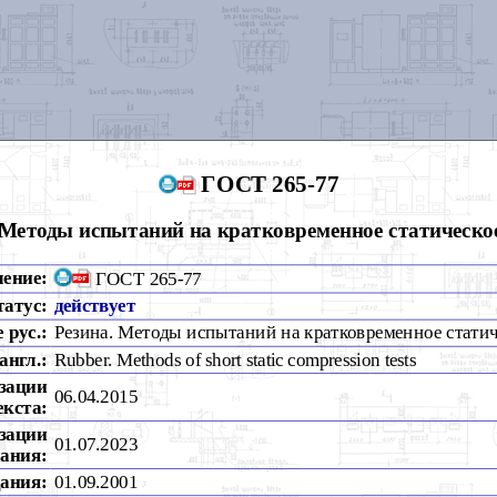
ГОСТ 265-77
 Методы испытаний на кратковременное статическо
чение:
ГОСТ 265-77
татус:
действует
 рус.:
Резина. Методы испытаний на кратковременное статич
англ.:
Rubber. Methods of short static compression tests
зации
06.04.2015
екста:
зации
01.07.2023
ания:
дания:
01.09.2001