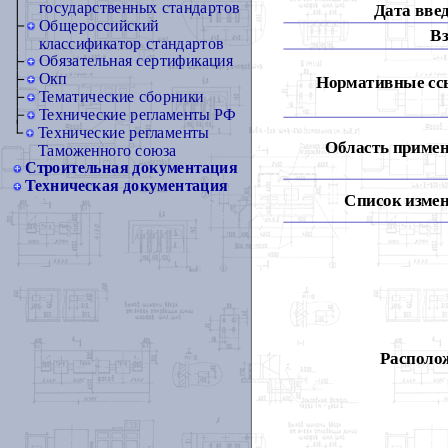
государственных стандартов
Дата вве
Общероссийский
Вз
классификатор стандартов
Обязательная сертификация
Окп
Нормативные сс
Тематические сборники
Технические регламенты РФ
Технические регламенты
Область примен
Таможенного союза
Строительная документация
Техническая документация
Список измен
Располож