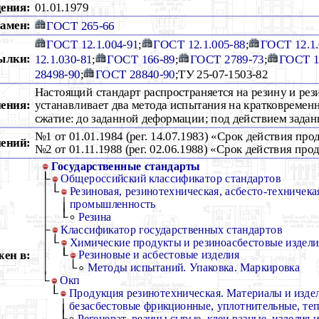
дения:
01.01.1979
амен:
ГОСТ 265-66
ГОСТ 12.1.004-91
;
ГОСТ 12.1.005-88
;
ГОСТ 12.1.
ылки:
12.1.030-81
;
ГОСТ 166-89
;
ГОСТ 2789-73
;
ГОСТ 1
28498-90
;
ГОСТ 28840-90
;ТУ 25-07-1503-82
Настоящий стандарт распространяется на резину и рез
ения:
устанавливает два метода испытания на кратковременн
сжатие: до заданной деформации; под действием зада
№1 от 01.01.1984 (рег. 14.07.1983) «Срок действия про
ений:
№2 от 01.11.1988 (рег. 02.06.1988) «Срок действия про
Государственные стандарты
Общероссийский классификатор стандартов
Резиновая, резинотехническая, асбесто-техничека
промышленность
Резина
Классификатор государственных стандартов
Химические продукты и резиноасбестовые издели
ен в:
Резиновые и асбестовые изделия
Методы испытаний. Упаковка. Маркировка
Окп
Продукция резинотехническая. Материалы и издел
безасбестовые фрикционные, уплотнительные, те
Регенерат, резины сырые, клеи разные, изделия и