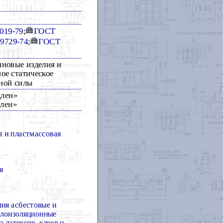
019-79
;
ГОСТ
9729-74
;
ГОСТ
иновые изделия и
ое статическое
нной силы
длен»
длен»
я и пластмассовая
я
ия асбестовые и
плоизоляционные
з латексов, клеев и