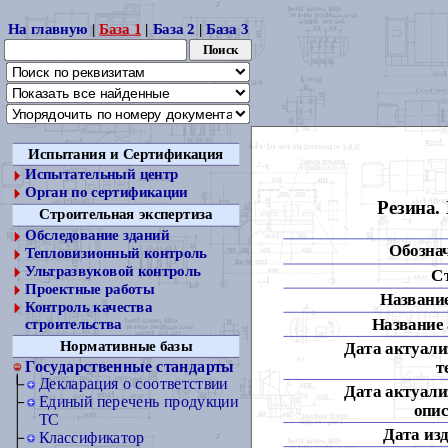
На главную
|
База 1
|
База 2
|
База 3
Испытания и Сертификация
Испытательный центр
Орган по сертификации
Резина.
Строительная экспертиза
Обследование зданий
Обозна
Тепловизионный контроль
Ультразвуковой контроль
С
Проектные работы
Название
Контроль качества
Название 
строительства
Нормативные базы
Дата актуали
т
Государственные стандарты
Декларация о соответствии
Дата актуали
Единый перечень продукции
опис
ТС
Дата из
Классификатор