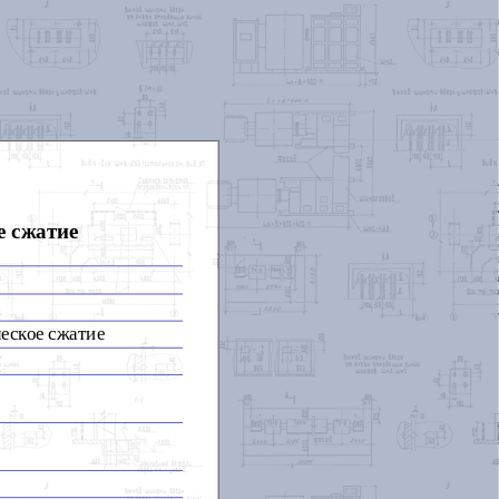
е сжатие
еское сжатие