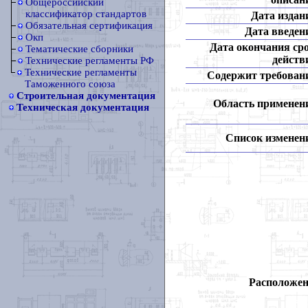
Общероссийский
классификатор стандартов
Дата издан
Обязательная сертификация
Дата введен
Окп
Дата окончания ср
Тематические сборники
действ
Технические регламенты РФ
Технические регламенты
Содержит требован
Таможенного союза
Строительная документация
Область применен
Техническая документация
Список изменен
Расположен