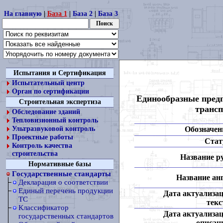
На главную
|
База 1
|
База 2
|
База 3
Испытания и Сертификация
Испытательный центр
Орган по сертификации
Единообразные пред
Строительная экспертиза
трансп
Обследование зданий
Тепловизионный контроль
Обозначен
Ультразвуковой контроль
Проектные работы
Стат
Контроль качества
строительства
Название ру
Нормативные базы
Государственные стандарты
Название анг
Декларация о соответствии
Единый перечень продукции
Дата актуализа
ТС
текс
Классификатор
Дата актуализа
государственных стандартов
описан