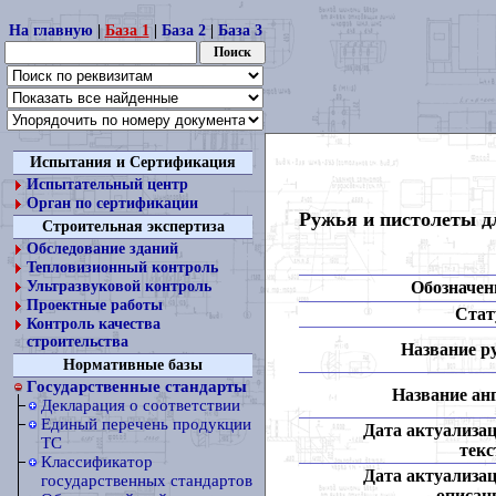
На главную
|
База 1
|
База 2
|
База 3
Испытания и Сертификация
Испытательный центр
Орган по сертификации
Ружья и пистолеты д
Строительная экспертиза
Обследование зданий
Тепловизионный контроль
Обозначен
Ультразвуковой контроль
Проектные работы
Стат
Контроль качества
строительства
Название ру
Нормативные базы
Государственные стандарты
Название анг
Декларация о соответствии
Единый перечень продукции
Дата актуализа
ТС
текс
Классификатор
Дата актуализа
государственных стандартов
описан