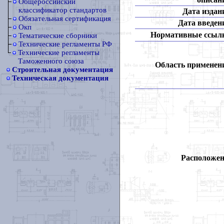
Общероссийский
классификатор стандартов
Дата издан
Обязательная сертификация
Дата введен
Окп
Нормативные ссыл
Тематические сборники
Технические регламенты РФ
Технические регламенты
Таможенного союза
Область применен
Строительная документация
Техническая документация
Расположен