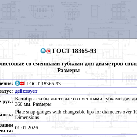
ГОСТ 18365-93
истовые со сменными губками для диаметров свыш
Размеры
чение:
ГОСТ 18365-93
татус:
действует
Калибры-скобы листовые со сменными губками для ди
 рус.:
360 мм. Размеры
Plate snap-gauges with changeable lips for diameters over 
англ.:
Dimensions
зации
01.01.2026
екста: