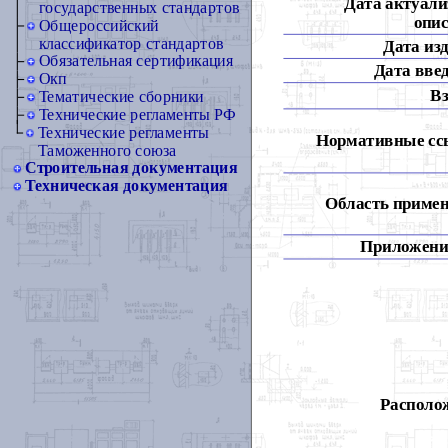
Дата актуали
государственных стандартов
опис
Общероссийский
классификатор стандартов
Дата из
Обязательная сертификация
Дата вве
Окп
Вз
Тематические сборники
Технические регламенты РФ
Технические регламенты
Нормативные сс
Таможенного союза
Строительная документация
Техническая документация
Область примен
Приложени
Располож