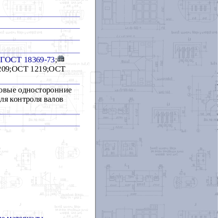
ГОСТ 18369-73
;
209;ОСТ 1219;ОСТ
товые односторонние
ля контроля валов