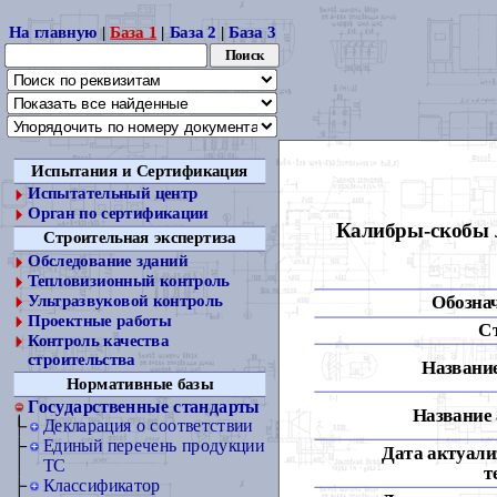
На главную
|
База 1
|
База 2
|
База 3
Испытания и Сертификация
Испытательный центр
Орган по сертификации
Калибры-скобы л
Строительная экспертиза
Обследование зданий
Тепловизионный контроль
Обозна
Ультразвуковой контроль
Проектные работы
С
Контроль качества
строительства
Название
Нормативные базы
Государственные стандарты
Название 
Декларация о соответствии
Единый перечень продукции
Дата актуали
ТС
т
Классификатор