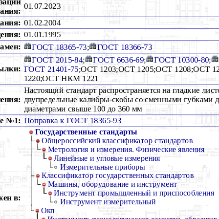
зации
01.07.2023
ания:
дания:
01.02.2004
дения:
01.01.1995
амен:
ГОСТ 18365-73
;
ГОСТ 18366-73
ГОСТ 2015-84
;
ГОСТ 6636-69
;
ГОСТ 10300-80
;
ылки:
ГОСТ 21401-75
;ОСТ 1203;ОСТ 1205;ОСТ 1208;ОСТ 1
1220;ОСТ НКМ 1221
Настоящий стандарт распространяется на гладкие лис
ения:
двупредельные калибры-скобы со сменными губками д
диаметрами свыше 100 до 360 мм
е №1:
Поправка к ГОСТ 18365-93
Государственные стандарты
Общероссийский классификатор стандартов
Метрология и измерения. Физические явления
Линейные и угловые измерения
Измерительные приборы
Классификатор государственных стандартов
Машины, оборудование и инструмент
Инструмент промышленный и приспособления
ен в:
Инструмент измерительный
Окп