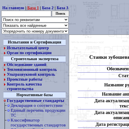
На главную
|
База 1
|
База 2
|
База 3
Испытания и Сертификация
Испытательный центр
Орган по сертификации
Станки зубошев
Строительная экспертиза
Обследование зданий
Обозначен
Тепловизионный контроль
Ультразвуковой контроль
Стат
Проектные работы
Контроль качества
Название ру
строительства
Название анг
Нормативные базы
Дата актуализа
Государственные стандарты
Декларация о соответствии
текс
Единый перечень продукции
Дата актуализа
ТС
описан
Классификатор
Дата регистрац
государственных стандартов