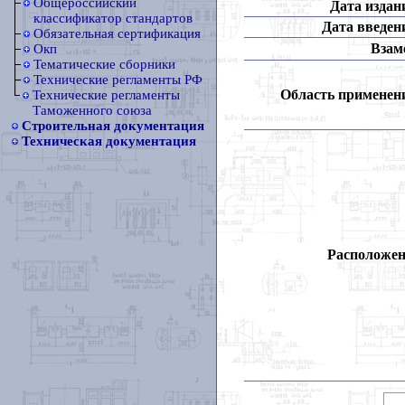
Общероссийский
Дата издан
классификатор стандартов
Дата введен
Обязательная сертификация
Взам
Окп
Тематические сборники
Технические регламенты РФ
Область применен
Технические регламенты
Таможенного союза
Строительная документация
Техническая документация
Расположен