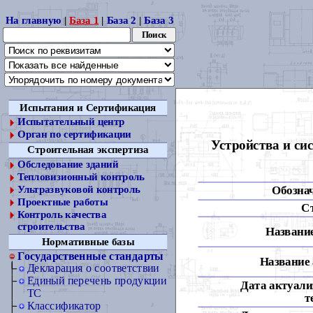
На главную
|
База 1
|
База 2
|
База 3
Испытания и Сертификация
Испытательный центр
Орган по сертификации
Устройства и си
Строительная экспертиза
Обследование зданий
Тепловизионный контроль
Обозна
Ультразвуковой контроль
Проектные работы
С
Контроль качества
строительства
Название
Нормативные базы
Государственные стандарты
Название 
Декларация о соответствии
Единый перечень продукции
Дата актуали
ТС
т
Классификатор