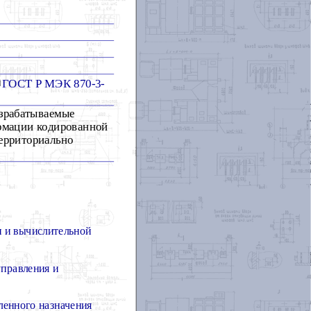
ГОСТ Р МЭК 870-3-
азрабатываемые
ормации кодированной
территориально
 и вычислительной
управления и
енного назначения