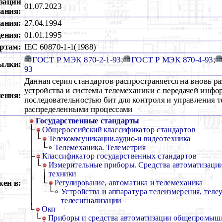
зации
01.07.2023
ания:
дания:
27.04.1994
дения:
01.01.1995
ртам:
IEC 60870-1-1(1988)
ГОСТ Р МЭК 870-2-1-93
;
ГОСТ Р МЭК 870-4-93
;
ылки:
93
Данная серия стандартов распространяется на вновь р
устройства и системы телемеханики с передачей инф
ения:
последовательностью бит для контроля и управления 
распределенными процессами
Государственные стандарты
Общероссийский классификатор стандартов
Телекоммуникации.аудио-и видеотехника
Телемеханика. Телеметрия
Классификатор государственных стандартов
Измерительные приборы. Средства автоматизации
техники
ен в:
Регулирование, автоматика и телемеханика
Устройства и аппаратура телеизмерения, теле
телесигнализации
Окп
Приборы и средства автоматизации общепромышл