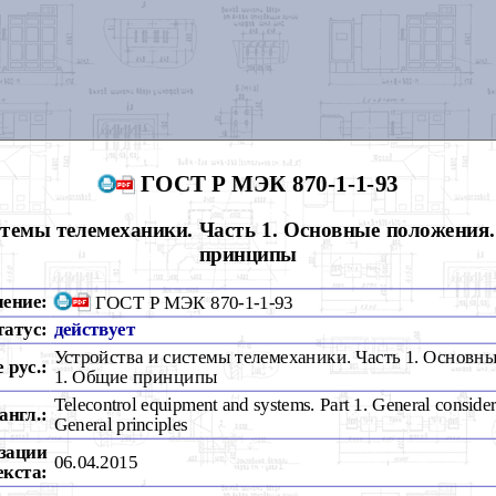
ГОСТ Р МЭК 870-1-1-93
стемы телемеханики. Часть 1. Основные положения.
принципы
чение:
ГОСТ Р МЭК 870-1-1-93
татус:
действует
Устройства и системы телемеханики. Часть 1. Основны
 рус.:
1. Общие принципы
Telecontrol equipment and systems. Part 1. General consider
англ.:
General prinсiples
зации
06.04.2015
екста: