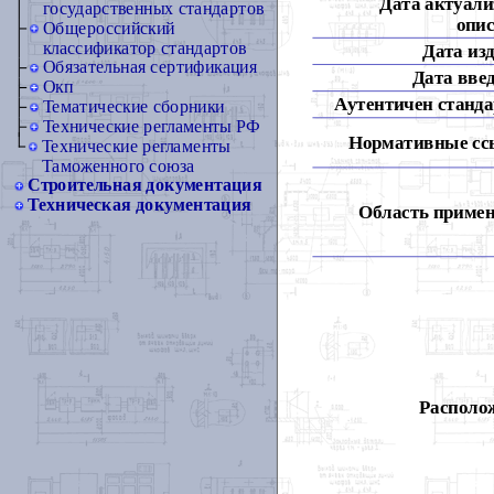
Дата актуали
государственных стандартов
опис
Общероссийский
классификатор стандартов
Дата из
Обязательная сертификация
Дата вве
Окп
Аутентичен станда
Тематические сборники
Технические регламенты РФ
Нормативные сс
Технические регламенты
Таможенного союза
Строительная документация
Техническая документация
Область примен
Располож