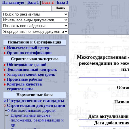
На главную
|
База 1
|
База 2
|
База 3
Испытания и Сертификация
Испытательный центр
Орган по сертификации
Межгосударственная 
Строительная экспертиза
рекомендации по меж
Обследование зданий
из
Тепловизионный контроль
Ультразвуковой контроль
Проектные работы
Контроль качества
Обозн
строительства
Нормативные базы
Государственные стандарты
Назван
Строительная документация
Автомобильные дороги
Директивные письма,
Дата актуализации 
положения, рекомендации и
Дата добавления
др.