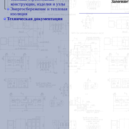
Заменяет
конструкции, изделия и узлы
Энергосбережение и тепловая
изоляция
Техническая документация