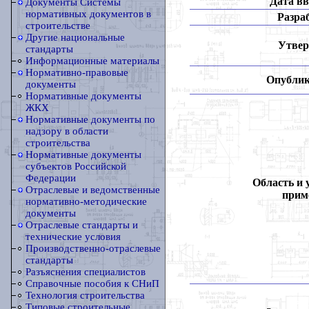
Дата вв
Документы Системы
нормативных документов в
Разра
строительстве
Другие национальные
Утвер
стандарты
Информационные материалы
Нормативно-правовые
Опублик
документы
Нормативные документы
ЖКХ
Нормативные документы по
надзору в области
строительства
Нормативные документы
субъектов Российской
Федерации
Область и 
Отраслевые и ведомственные
прим
нормативно-методические
документы
Отраслевые стандарты и
технические условия
Производственно-отраслевые
стандарты
Разъяснения специалистов
Справочные пособия к СНиП
Технология строительства
Типовые строительные