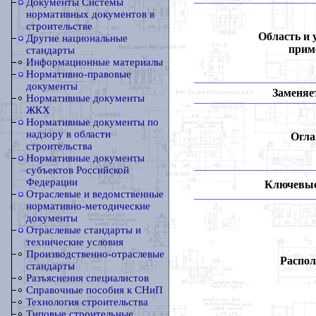
Документы Системы
нормативных документов в
строительстве
Область и 
Другие национальные
прим
стандарты
Информационные материалы
Нормативно-правовые
документы
Заменяет
Нормативные документы
ЖКХ
Нормативные документы по
надзору в области
Огла
строительства
Нормативные документы
субъектов Российской
Федерации
Ключевые
Отраслевые и ведомственные
нормативно-методические
документы
Отраслевые стандарты и
технические условия
Производственно-отраслевые
Распол
стандарты
Разъяснения специалистов
Справочные пособия к СНиП
Технология строительства
Типовые строительные