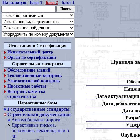
На главную
|
База 1
|
База 2
|
База 3
Испытания и Сертификация
Испытательный центр
Орган по сертификации
Правила за
Строительная экспертиза
Обследование зданий
Тепловизионный контроль
Ультразвуковой контроль
Обозн
Проектные работы
Назван
Контроль качества
Дата актуализации 
строительства
Дата добавления
Нормативные базы
Государственные стандарты
Дата вв
Строительная документация
Разра
Автомобильные дороги
Утвер
Директивные письма,
положения, рекомендации и
Опублик
др.