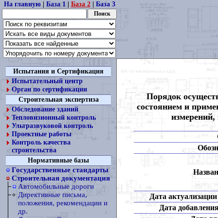
На главную
|
База 1
|
База 2
|
База 3
Испытания и Сертификация
Испытательный центр
Орган по сертификации
Порядок осуществ
Строительная экспертиза
состоянием и приме
Обследование зданий
измерений,
Тепловизионный контроль
Ультразвуковой контроль
Проектные работы
Контроль качества
Обозн
строительства
Нормативные базы
Государственные стандарты
Назван
Строительная документация
Автомобильные дороги
Директивные письма,
Дата актуализации 
положения, рекомендации и
Дата добавления
др.