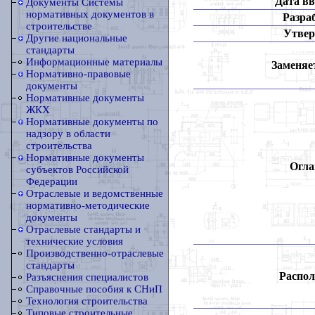
Дата вв
Документы Системы
нормативных документов в
Разра
строительстве
Утвер
Другие национальные
стандарты
Информационные материалы
Заменяет
Нормативно-правовые
документы
Нормативные документы
ЖКХ
Нормативные документы по
надзору в области
строительства
Нормативные документы
Огла
субъектов Российской
Федерации
Отраслевые и ведомственные
нормативно-методические
документы
Отраслевые стандарты и
технические условия
Производственно-отраслевые
стандарты
Распол
Разъяснения специалистов
Справочные пособия к СНиП
Технология строительства
Типовые строительные