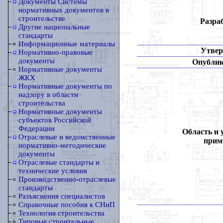
Документы Системы
нормативных документов в
строительстве
Разра
Другие национальные
стандарты
Информационные материалы
Утвер
Нормативно-правовые
документы
Опублик
Нормативные документы
ЖКХ
Нормативные документы по
надзору в области
строительства
Нормативные документы
субъектов Российской
Федерации
Область и 
Отраслевые и ведомственные
прим
нормативно-методические
документы
Отраслевые стандарты и
технические условия
Производственно-отраслевые
стандарты
Разъяснения специалистов
Справочные пособия к СНиП
Технология строительства
Типовые строительные