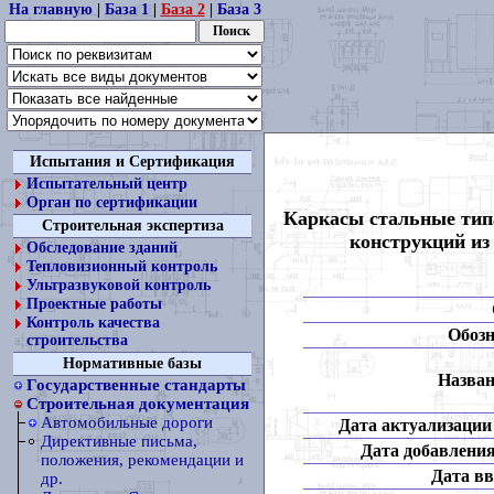
На главную
|
База 1
|
База 2
|
База 3
Испытания и Сертификация
Испытательный центр
Орган по сертификации
Каркасы стальные тип
Строительная экспертиза
конструкций из
Обследование зданий
Тепловизионный контроль
Ультразвуковой контроль
Проектные работы
Контроль качества
Обозн
строительства
Нормативные базы
Назван
Государственные стандарты
Строительная документация
Автомобильные дороги
Дата актуализации 
Директивные письма,
Дата добавления
положения, рекомендации и
Дата вв
др.