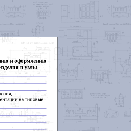
анию и оформлению
изделия и узлы
нения,
ентации на типовые