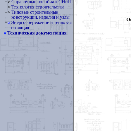
Справочные пособия к СНиП
Технология строительства
Типовые строительные
конструкции, изделия и узлы
О
Энергосбережение и тепловая
изоляция
Техническая документация