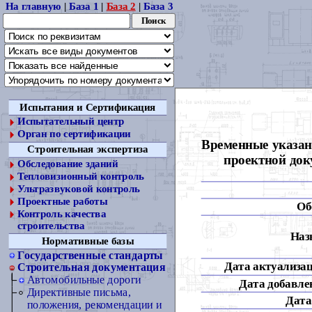
На главную
|
База 1
|
База 2
|
База 3
Испытания и Сертификация
Испытательный центр
Орган по сертификации
Временные указан
Строительная экспертиза
проектной док
Обследование зданий
Тепловизионный контроль
Ультразвуковой контроль
Проектные работы
Об
Контроль качества
строительства
Наз
Нормативные базы
Государственные стандарты
Дата актуализац
Строительная документация
Автомобильные дороги
Дата добавлен
Директивные письма,
Дата
положения, рекомендации и