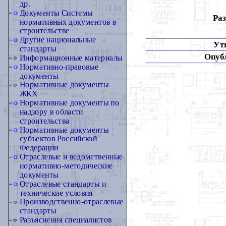
др.
Документы Системы
Раз
нормативных документов в
строительстве
Другие национальные
Ут
стандарты
Опуб
Информационные материалы
Нормативно-правовые
документы
Нормативные документы
ЖКХ
Нормативные документы по
надзору в области
строительства
Нормативные документы
субъектов Российской
Федерации
Отраслевые и ведомственные
нормативно-методические
документы
Отраслевые стандарты и
технические условия
Производственно-отраслевые
стандарты
Разъяснения специалистов