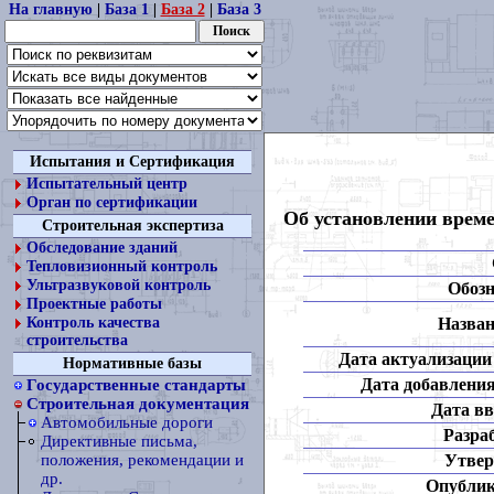
На главную
|
База 1
|
База 2
|
База 3
Испытания и Сертификация
Испытательный центр
Орган по сертификации
Об установлении врем
Строительная экспертиза
Обследование зданий
Тепловизионный контроль
Ультразвуковой контроль
Обозн
Проектные работы
Назван
Контроль качества
строительства
Дата актуализации 
Нормативные базы
Дата добавления
Государственные стандарты
Строительная документация
Дата вв
Автомобильные дороги
Разра
Директивные письма,
Утвер
положения, рекомендации и
др.
Опублик