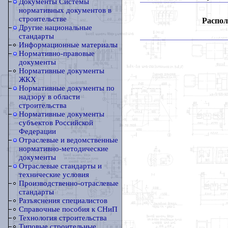
Документы Системы
нормативных документов в
строительстве
Распол
Другие национальные
стандарты
Информационные материалы
Нормативно-правовые
документы
Нормативные документы
ЖКХ
Нормативные документы по
надзору в области
строительства
Нормативные документы
субъектов Российской
Федерации
Отраслевые и ведомственные
нормативно-методические
документы
Отраслевые стандарты и
технические условия
Производственно-отраслевые
стандарты
Разъяснения специалистов
Справочные пособия к СНиП
Технология строительства
Типовые строительные